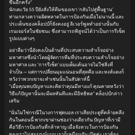
ขึ้นอีกครั้ง”
นักเตะวัย 55 ปียังสั่งให้ทีมของเขา ‘กลับไปสู่พื้นฐาน’
ท่ามกลางความผิดพลาดในการป้องกันเมื่อไม่นานนี้ และ
ประเด็นของคล็อปป์ก็ยังคงอยู่ ลิเวอร์พูลทำอย่างนั้นกับ
เรนเจอร์สในชัยชนะ ซึ่งสามารถพิสูจน์ได้ว่าเป็นการรีเซ็ต
รูปแบบต่างๆ
อย่าลืมว่านี่ยังคงเป็นด้านที่ประสบความสำเร็จอย่าง
มหาศาลซึ่งนำโดยผู้จัดการทีมที่ประสบความสำเร็จอย่าง
มหาศาล และ ‘การรีเซ็ต’ แบบเต็มเค้นอาจไม่ใช่สิ่งที่
จำเป็น — แต่การเปลี่ยนมุมแน่นอนที่สุดคือ และหงส์แดงก็
หวังว่าพวกเขาจะทำเช่นนั้นในสัปดาห์นี้
“เมื่อคุณพบปัญหาและคิดว่าคุณมีทางแก้ คุณคาดหวังว่า
วิธีแก้ปัญหานั้นจะมีผลทันทีและมีอิทธิพล” คล็อปป์กล่าว
เสริม
“นั่นไม่ใช่กรณีในวงการฟุตบอล เราเสียประตูที่คล้ายคลึง
กันในตอนนี้ พวกเขาผ่านช่องว่างเดียวกัน ปัญหาที่เรามี
คือวิธีการป้องกันที่กล้าหาญ เมื่อจังหวะในการป้องกัน
ของเราไม่สมบูรณ์แบบ เราก็เหมือนกัน เปิดค่ะ เราต้อง