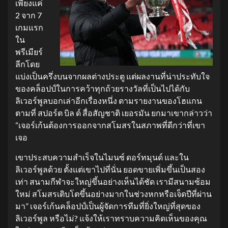
เพียงแค่
2 จาก 7
เกมแรก
ใน
พรีเมียร์
ลีกโดย
แบ่งเป็นครึ่งบนจากผลต่างประตู แต่ผลงานที่น่าประทับใจ
ของคล็อปป์ในการคว้าทุกถ้วยรางวัลที่เป็นไปได้กับ
ลิเวอร์พูลบอกเล่าอีกเรื่องหนึ่ง ตามรายงานของโฮแกน
ตามที่ สปอร์ต บิล ด์ สื่อสัญชาติ เยอรมัน ยกมาเขากล่าวว่า
“เจอร์เก้นต้องการออกจากสโมสรในสภาพที่ดีกว่าที่เขา
เจอ
เขาประสบความสำเร็จในไมนซ์ ดอร์ทมุนด์ และใน
ลิเวอร์พูลด้วย ตั้งแต่เขาไปที่นั่น ยอดขายเพิ่มขึ้นเป็นสอง
เท่า สนามกีฬาจะใหญ่ขึ้นอย่างเห็นได้ชัด เรามีสนามซ้อม
ใหม่ สโมสรเติบโตขึ้นอย่างมากในช่วงหกหรือเจ็ดปีที่ผ่าน
มา” เจอร์เก้นคล็อปป์เป็นผู้จัดการทีมที่ยิ่งใหญ่ที่สุดของ
ลิเวอร์พูล หรือไม่? แจ้งให้เราทราบความคิดเห็นของคุณ