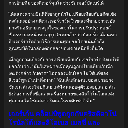
การย้ายทีมของลิเวอร์พูลในช่วงซัมเมอร์บัลเบร์เด้
ได้แสดงความยินดีที่เขาถูกนำไปเปรียบเทียบกับอดีตแข้ง
หงส์แดงอย่าง สตีเวน เจอร์ราร์ด ในขณะที่ชายชาวเรอัล
มาดริดอธิบายแรงจูงใจของเขาในการปรับปรุง หลุยส์
ซัวเรซ กองหน้าชาวอุรุกวัย เคยอ้างว่า บัลเบร์เด้เตือนเขา
ถึงเจอร์ราร์ดด้วยวิธีการเล่นฟุตบอล โดยเน้นย้ำถึง
คุณสมบัติในกล่องต่อกล่องของเขาเหนือสิ่งอื่นใด
เมื่อถูกถามเกี่ยวกับการเปรียบเทียบกับเจอร์ราร์ด บัลเบร์เด้
บอกกับ ว่า : “มันวิเศษมากเมื่อคุณถูกเปรียบเทียบกับนัก
เตะดังกล่าว กับดารา ไอดอลระดับโลก ไม่ใช่แค่ของ
ลิเวอร์พูล มันน่าทึ่งมาก” “ฉันเห็นลักษณะของเขาอย่าง
ชัดเจน ฉันจะไม่ปฏิเสธ แต่มีคนคอยดูตัวเองอยู่เสมอ ฉัน
ยังต้องการทิ้งชื่อและเครื่องหมายของฉันไว้ในโลกแห่ง
ฟุตบอล ไม่ใช่แค่มาดริดแต่ในระดับชาติ ทีม.”
เจอร์เก้น คล็อปป์พูดถูกกับคริสติอาโน่
โรนัลโด้และลิโอเนล เมสซี่ และ