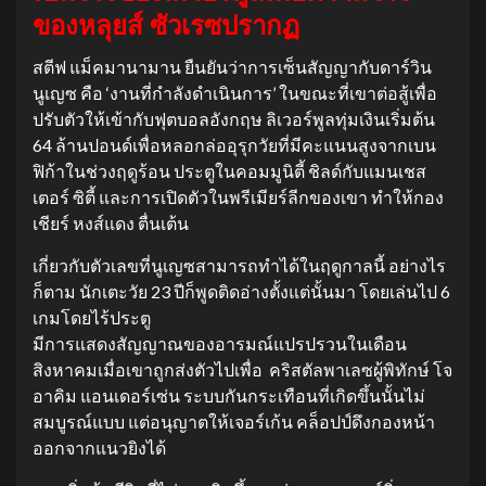
ของหลุยส์ ซัวเรซปรากฏ
สตีฟ แม็คมานามาน ยืนยันว่าการเซ็นสัญญากับดาร์วิน
นูเญซ คือ ‘งานที่กำลังดำเนินการ’ ในขณะที่เขาต่อสู้เพื่อ
ปรับตัวให้เข้ากับฟุตบอลอังกฤษ ลิเวอร์พูลทุ่มเงินเริ่มต้น
64 ล้านปอนด์เพื่อหลอกล่ออุรุกวัยที่มีคะแนนสูงจากเบน
ฟิก้าในช่วงฤดูร้อน ประตูในคอมมูนิตี้ ชิลด์กับแมนเชส
เตอร์ ซิตี้ และการเปิดตัวในพรีเมียร์ลีกของเขา ทำให้กอง
เชียร์ หงส์แดง ตื่นเต้น
เกี่ยวกับตัวเลขที่นูเญซสามารถทำได้ในฤดูกาลนี้ อย่างไร
ก็ตาม นักเตะวัย 23 ปีก็พูดติดอ่างตั้งแต่นั้นมา โดยเล่นไป 6
เกมโดยไร้ประตู
มีการแสดงสัญญาณของอารมณ์แปรปรวนในเดือน
สิงหาคมเมื่อเขาถูกส่งตัวไปเพื่อ คริสตัลพาเลซผู้พิทักษ์ โจ
อาคิม แอนเดอร์เซ่น ระบบกันกระเทือนที่เกิดขึ้นนั้นไม่
สมบูรณ์แบบ แต่อนุญาตให้เจอร์เก้น คล็อปป์ดึงกองหน้า
ออกจากแนวยิงได้