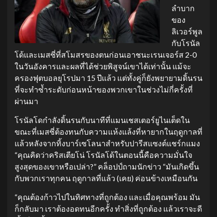
ลำบาก
ของ
ลิเวอร์พูล
กับโรนัล
โด้และเมสซี่ที่สโมสรของตนก่อนเอาชนะเรนเจอร์ส 2-0
ในวันอังคารและผลที่ได้ช่วยพิสูจน์เขาได้เท่านั้น แม้จะ
ครองฟุตบอลยุโรปมา 15 ปีแล้ว แต่ทั้งคู่ก็ยังพยายามดิ้นรน
ที่จะทำซ้ำระดับก่อนหน้าของพวกเขาในช่วงไม่กี่ครั้งที่
ผ่านมา
โรนัลโดกำลังดิ้นรนกับนาทีที่แมนเชสเตอร์ยูไนเต็ดใน
ขณะที่เมสซี่ต้องทนกับความแห้งแล้งที่หายากในฤดูกาลที่
แล้วหลังจากทิ้งบาร์เซโลนาสำหรับปารีสแซงต์แชร์กแมง
“คุณคิดว่าคริสเตียโน่ โรนัลโด้ในตอนนี้คือความมั่นใจ
สูงสุดของเขาหรือเปล่า?” คล็อปป์ถามนักข่าว “มันเกิดขึ้น
กับพวกเราทุกคน ฤดูกาลที่แล้ว (เคย) ค่อนข้างเหมือนกัน
“คุณต้องก้าวไปในทิศทางที่ถูกต้อง และเมื่อคุณพร้อม มัน
ก็กลับมา เราต้องอดทนอีกครั้ง ทำสิ่งที่ถูกต้อง แล้วเราจะดี