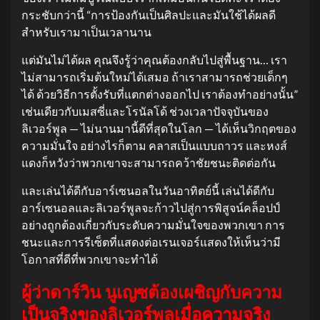
กระชับกว่านี้ “การป้องกันเป็นศิลปะและมันใช้ได้ผลดี
สำหรับเรามาเป็นเวลานาน
แต่มันไม่ได้ผล คุณจึงรู้ว่าคุณต้องกลับไปสู่พื้นฐาน… เรา
ไม่สามารถเริ่มต้นใหม่ได้เสมอ ถ้าเราสามารถช่วยเด็กๆ
ได้ ด้วยวิธีการตั้งรับที่แตกต่างออกไป เราต้องทำอย่างนั้น”
เช่นเดียวกับเมสซี่และโรนัลโด้ ช่วงเวลาปัจจุบันของ
ลิเวอร์พูล — ไม่นานมานี้ดีที่สุดในโลก — ได้เห็นวิกฤตของ
ความมั่นใจ อย่างไรก็ตาม คลาสเป็นแบบถาวร และหงส์
แดงก็หวังว่าพวกเขาจะสามารถคว้าชัยชนะติดต่อกัน
และเล่นได้ดีกับอาร์เซนอลในวันอาทิตย์นี้ เล่นได้ดีกับ
อาร์เซนอลและลิเวอร์พูลจะก้าวไปสู่การพิสูจน์คล็อปป์
อย่างถูกต้องเกี่ยวกับระดับความมั่นใจของพวกเขา การ
ชนะและการรีเซ็ตที่แสดงต่อเรนเจอร์แสดงให้เห็นว่ามี
โอกาสที่ดีที่พวกเขาจะทำได้
ผู้ว่าดาร์วิน นูเญซต้องเผชิญกับความ
เป็นจริงของลิเวอร์พูลเมื่อความจริง