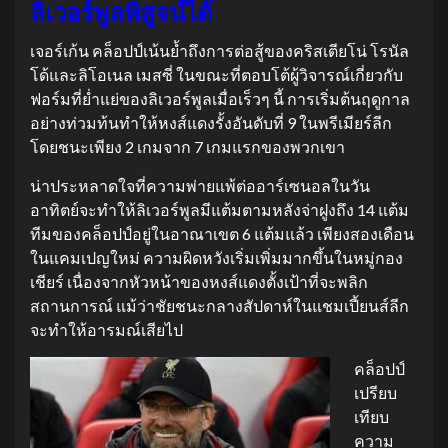
ลิเวอร์พูลพิสูจน์ได้
เจอร์เก้น คล็อปป์เน้นย้ำถึงการต่อสู้ของคริสเตียโน่ โรนัล
โด้และลิโอเนล เมสซี่ ในขณะที่ตอบโต้ผู้วิจารณ์เกี่ยวกับ
ฟอร์มที่ย่ำแย่ของลิเวอร์พูลเมื่อเร็วๆ นี้ การเริ่มต้นฤดูกาล
อย่างท่วมท้นทำให้หงส์แดงรั้งอันดับที่ 9 ในพรีเมียร์ลีก
โดยชนะเพียง 2 เกมจาก 7 เกมแรกของพวกเขา
น่าประหลาดใจที่ความพ่ายแพ้ต่ออาร์เซนอลในวัน
อาทิตย์จะทำให้ลิเวอร์พูลมีแต้มตามหลังจ่าฝูงถึง 14 แต้ม
ทีมของคล็อปป์อยู่ในอาณาเขต 6 แต้มแล้ว เพียงสองเดือน
ในแคมเปญใหม่ ความผิดหวังเริ่มเพิ่มมากขึ้นในหมู่กอง
เชียร์ เนื่องจากหัวหน้าของหงส์แดงตั้งเป้าที่จะพลิก
สถานการณ์ แม้ว่าชัยชนะกลางสัปดาห์ในแชมเปี้ยนส์ลีก
จะทำให้อารมณ์เสียไป
คล็อปป์
เปรียบ
เทียบ
ความ