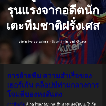
รุนแรงจากอดีตนัก
เตะทีมชาติฝรั่งเศส
admin_livefootball888
4 ปี ago
1306
1 min read
การย้ายทีม ความสำเร็จของ
เยอร์เก้น คล็อปป์ท่ามกลางการ
โจมตีของหงส์แดง
การย้ายทีม
ลิเวอร์พูลกลับมาสู่เส้นทางแห่งชัยชนะในวัน