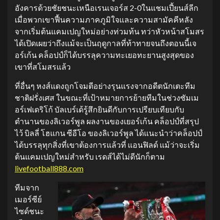
อังคารด้วยชัยชนะเหนือเรนเจอร์ส 2-0ในแชมเปี้ยนส์ลีก
เมื่อพวกเขาฟื้นความภาคภูมิใจและความสามัคคีหลัง
จากเริ่มต้นแคมเปญใหม่อย่างท่วมท้น ทว่าหัวหน้าสโมสร
ได้เปิดเผยว่าถึงแม้จะเป็นฤดูกาลที่ท้าทายจนถึงตอนนี้เจ
อร์เก้น คล็อปป์ก็ได้บรรลุความทะเยอทะยานสูงสุดของ
เขาที่สโมสรแล้ว
ที่อื่นๆ หงส์แดงถูกโจมตีอย่างรุนแรงจากอดีตนักเตะทีม
ชาติฝรั่งเศส ในขณะที่เป้าหมายการย้ายทีมในช่วงซัมเม
อร์เฟเดริโก้ บัลเบร์เด้รู้สึกยินดีกับการเปรียบเทียบกับ
ตำนานของลิเวอร์พูล ผลงานของเยอร์เก้น คล็อปป์ที่สรุป
ไว้ บิลลี่ โฮแกน ซีอีโอ ของลิเวอร์พูล ได้แนะนำว่าคล็อปป์
ได้บรรลุทุกสิ่งที่เขาต้องการแล้วที่ แอนฟิลด์ แม้ว่าจะเริ่ม
ต้นแคมเปญใหม่สำหรับ เรดส์ได้ไม่ดีนักก็ตาม
livefootball888.com
ทีมจาก
เมอร์ซีย์
ไซด์ชนะ