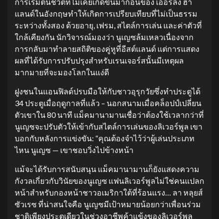
การเริ่มต้นชีวิตที่ไม่เคยเกิดขึ้นมาก่อนของ เออร์ลิ่ง ฮา
แลนด์ในอังกฤษทำให้เกิดการเปรียบเทียบที่ไม่เป็นธรรม
ระหว่างทั้งสอง ด้วยอายุ, เฟรม, สไตล์การเล่น และค่าตัวที่
ใกล้เคียงกัน นักวิจารณ์มองว่า นูเญซล้มเหลวเนื่องจาก
การกลับมาทำลายสถิติของคู่หูที่อีสต์แลนด์ แต่การแสดง
ผลที่ได้รับการปรับปรุงสำหรับเรนเจอร์สนั้นมีเหตุผล
มากมายที่จะมองโลกในแง่ดี
ฝูงชนในแอนฟิลด์ปรบมือให้กับชาวอุรุกวัยซึ่งทำประตูได้
34 ประตูเมื่อฤดูกาลที่แล้ว – นอกสนามเมื่อคล็อปป์เปลี่ยน
ตัวเขาใน 80 นาที แม็คมานามานเชื่อว่าต้องใช้เวลากว่าที่
นูเญซจะปรับตัวให้เข้ากับสไตล์การเล่นของลิเวอร์พูล เขา
บอกกับหลังการแข่งขัน: “คุณต้องจำไว้ว่าผู้เล่นประเภท
ไหน นูเญซ — เขาชอบวิ่งไปข้างหน้า
แม้จะได้รับการสนับสนุน แม็คมานามานก็ยังแสดงความ
กังวลเกี่ยวกับวินัยของนูเญซ แฟนลิเวอร์พูลไม่ใช่คนแปลก
หน้าสำหรับกองหน้าชาวอเมริกาใต้ที่ร้อนแรง… ลา หลุยส์
ซัวเรซ ที่น่าสนใจคือ นูเญซมีเป้าหมายน้อยกว่าเพื่อนร่วม
ชาติเพียงประตูเดียวในช่วงอาชีพค้าแข้งของลิเวอร์พูล