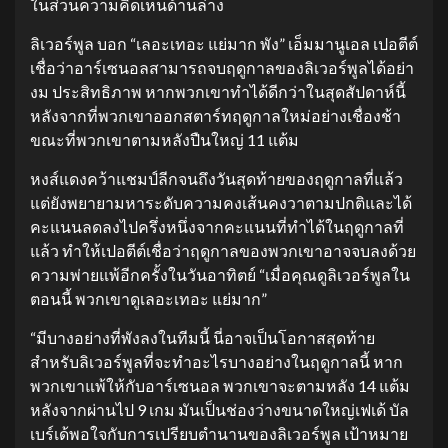
ในส่วนความคิดเห็นด้านล่าง
ลิเวอร์พูล บอก “เลอะเทอะ แย่มาก พัง” เอ็มมานูเอล เปอตีต์
เชื่อว่าอาร์เซนอลสามารถจบฤดูกาลของลิเวอร์พูลได้อย่า
งม ประสิทธิภาพ หากพวกเขาทำได้ดีกว่าในสุดสัปดาห์นี้
หลังจากที่พวกเขาออกสตาร์ทฤดูกาลใหม่อย่างเชื่องช้า
ขณะที่พวกเขาตามหลังปืนใหญ่ 11 แต้ม
หงส์แดงคว้าแชมป์ลีกจนถึงวันสุดท้ายของฤดูกาลที่แล้ว
แต่ยังพยายามหาระดับความคงเส้นคงวาตามปกติและได้
คะแนนลดลงไปครึ่งหนึ่งจากคะแนนที่ทำได้ในฤดูกาลที่
แล้ว ทำให้เปอตีต์เชื่อว่าฤดูกาลของพวกเขาอาจจบลงด้วย
ความพ่ายแพ้อีกครั้งในวันอาทิตย์ “เมื่อคุณดูลิเวอร์พูลใน
ตอนนี้ พวกเขาดูเลอะเทอะ แย่มาก”
“มีบางอย่างที่พังลงในทีมนี้ นี่อาจเป็นโอกาสสุดท้าย
สำหรับลิเวอร์พูลที่จะทำอะไรบางอย่างในฤดูกาลนี้ หาก
พวกเขาแพ้ให้กับอาร์เซนอล พวกเขาจะตามหลัง 14 แต้ม
หลังจากผ่านไป 9 เกม มันเป็นช่องว่างขนาดใหญ่เฟเด้ บัล
เบร์เด้พอใจกับการเปรียบตำนานของลิเวอร์พูล เป้าหมาย