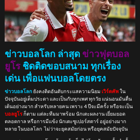
ข่าวบอลโลก ล่าสุด
ข่าวฟุตบอล
ยูโร
ชิดติดขอบสนาม ทุกเรื่อง
เด่น เพื่อ
แฟนบอล
โดยตรง
ข่าวบอลโลก
ยังคงติดอันดับกระแสความนิยม
เวิร์ดคัพ
ใน
ปัจจุบันอยู่เต็มประดา และเป็นกับทุกเพศ ทุกวัย แน่นอนมันตื่น
เต้นอย่างมาก สำหรับหลายคน เพราะ 4 ปีจะมีครั้ง หรือจะเป็น
บอลยูโร
ก็ตาม แต่ละทีมมาพร้อม นักเตะผลงาน เยี่ยมยอด
ตลอดกาล หรือการมีแข้ง นักเตะซูเปอร์สตาร์ อยู่อย่างมาก
หลาย ในบอลโลก ไม่ว่าจะยุคสมัยก่อน หรือยุคสมัยปัจจุบัน