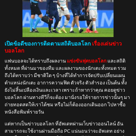
เปิดข้อดีของการติดตามสถิติบอลโลก
เรื่องเด่นข่าว
บอลโลก
แฟนบอลจะได้ทราบถึงผลงาน
แข่งขันฟุตบอลโลก
และสถิติ
ทั้งหมด ที่ผ่านมาของทีม และผลงานของนักเตะทั้งหมด รวม
ถึงได้ทราบว่า มีชาติใด ๆ บ้างที่ได้ทำการจัดปรับเปลี่ยนแผน
ตำแหน่งนักเตะ อาการความฟิต ตัวจริง ตัวสำรอง เป็นต้น ทัั้ง
ยังไม่สิ้นเปลืองเงินและเวลา เพราะถ้าหากว่าคุณ คอยดูข่าว
บอลโลก ผ่านทางทีวีก็จะต้อง มานั่งรอให้รายการข่าวนั้นๆ มา
ถ่ายทอดสดให้เราได้ชม หรือไม่ก็ต้องออกเดินออก ไปหาซื้อ
หนังสือพิมพ์รายวัน
แต่หากเป็นข่าวบอลโลก ที่อัพเดทผ่านเว็บข่าวออนไลน์ อัน
สามารถจะใช้งานผ่านมือถือ PC แน่นอนว่าจะอัพเดท อย่าง