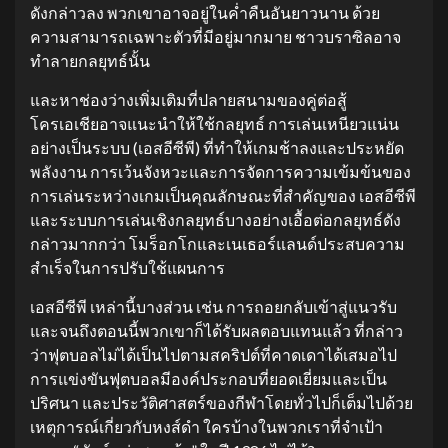
ดังกล่าวลง พวกเขาอาจอยู่ในค่ำคืนอันยาวนาน ด้วย
ความสามารถเฉพาะตัวที่มีอยู่มากมาย ชาวบราซิลอาจ
ทำลายกลยุทธ์นั้น
และหาช่องว่างเพิ่มเติมที่ปลายสนามของคู่ต่อสู้
โครเอเชียอาจแนะนำให้ใช้กลยุทธ์ การเล่นเหนียวแน่น
อย่างเป็นระบบ (เอสอีซีพี) ที่ทำให้เกมช้าลงและประหยัด
พลังงาน การเว้นจังหวะและการจัดการความเข้มข้นของ
การเล่นระหว่างเกมเป็นคุณลักษณะที่สำคัญของ เอสอีซีพี
และระบบการเล่นเชิงกลยุทธ์บางอย่างเอื้อต่อกลยุทธ์ดัง
กล่าวมากกว่า โมร็อกโกและเนเธอร์แลนด์ประสบความ
สำเร็จในการปรับใช้แผนการ
เอสอีซีพี เหล่านี้บางส่วน เช่น การถอยกลับเข้าสู่แนวรับ
และจนถึงตอนนี้พวกเขาก็ได้รับผลตอบแทนแล้ว ที่กล่าว
ว่าฟุตบอลไม่ได้เป็นไปตามสคริปต์ที่คาดเดาได้เสมอไป
การแข่งขันฟุตบอลมีองค์ประกอบที่ยอดเยี่ยมและเป็น
ปริศนา และประวัติศาสตร์ของกีฬาโดยทั่วไปก็เต็มไปด้วย
เหตุการณ์เกี่ยวกับหงส์ดำ ใครบ้างในพวกเราที่จำเป้า