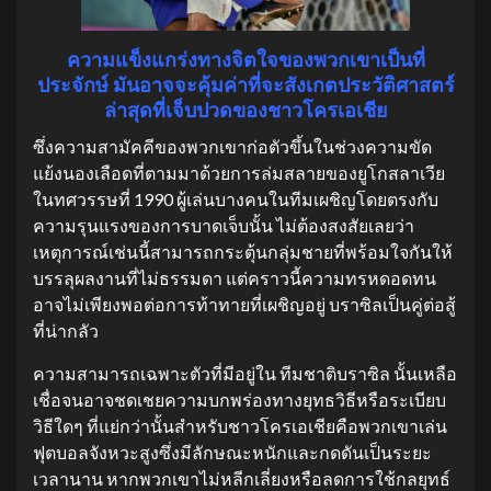
ความแข็งแกร่งทางจิตใจของพวกเขาเป็นที่
ประจักษ์ มันอาจจะคุ้มค่าที่จะสังเกตประวัติศาสตร์
ล่าสุดที่เจ็บปวดของชาวโครเอเชีย
ซึ่งความสามัคคีของพวกเขาก่อตัวขึ้นในช่วงความขัด
แย้งนองเลือดที่ตามมาด้วยการล่มสลายของยูโกสลาเวีย
ในทศวรรษที่ 1990 ผู้เล่นบางคนในทีมเผชิญโดยตรงกับ
ความรุนแรงของการบาดเจ็บนั้น ไม่ต้องสงสัยเลยว่า
เหตุการณ์เช่นนี้สามารถกระตุ้นกลุ่มชายที่พร้อมใจกันให้
บรรลุผลงานที่ไม่ธรรมดา แต่คราวนี้ความทรหดอดทน
อาจไม่เพียงพอต่อการท้าทายที่เผชิญอยู่ บราซิลเป็นคู่ต่อสู้
ที่น่ากลัว
ความสามารถเฉพาะตัวที่มีอยู่ใน ทีมชาติบราซิล นั้นเหลือ
เชื่อจนอาจชดเชยความบกพร่องทางยุทธวิธีหรือระเบียบ
วิธีใดๆ ที่แย่กว่านั้นสำหรับชาวโครเอเชียคือพวกเขาเล่น
ฟุตบอลจังหวะสูงซึ่งมีลักษณะหนักและกดดันเป็นระยะ
เวลานาน หากพวกเขาไม่หลีกเลี่ยงหรือลดการใช้กลยุทธ์