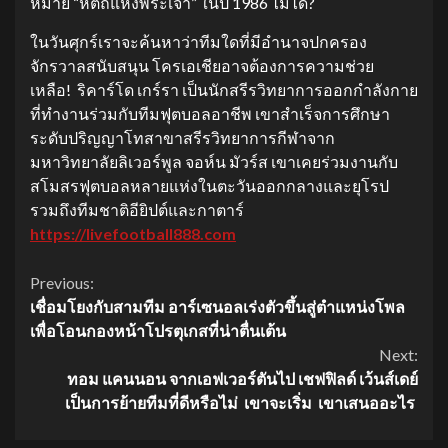
หมาย “หัตถ์แห่งพระเจ้า” ในปี 1986 ไม่ได้?
ในวันศุกร์เราจะค้นหาว่าทีมใดที่มีอำนาจปกครอง
จักรวาลสนับสนุน โครเอเชียอาจต้องการความช่วย
เหลือ! ริคาร์โด เกร์รา เป็นนักสรีรวิทยาการออกกำลังกาย
ที่ทำงานร่วมกับทีมฟุตบอลอาชีพ เขาสำเร็จการศึกษา
ระดับปริญญาโทสาขาสรีรวิทยาการกีฬาจาก
มหาวิทยาลัยลิเวอร์พูล จอห์น มัวร์ส เขาเคยร่วมงานกับ
สโมสรฟุตบอลหลายแห่งในตะวันออกกลางและยุโรป
รวมถึงทีมชาติอียิปต์และกาตาร์
https://livefootball888.com
Continue
Previous:
เชื่อมโยงกับสามทีม อาร์เซนอลเร่งตัวขึ้นสู่ตำแหน่งโพล
Reading
เพื่อโอนกองหน้าโปรตุเกสที่น่าตื่นเต้น
Next:
ทอม แคนนอน จากเอฟเวอร์ตันไป เชฟฟิลด์ เว้นส์เดย์
เป็นการย้ายทีมที่ดีหรือไม่ เขาจะเริ่ม เขาเสนออะไร