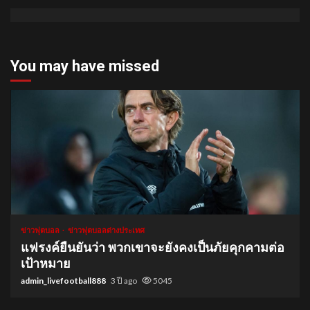
You may have missed
1 min read
ข่าวฟุตบอล
ข่าวฟุตบอลต่างประเทศ
แฟรงค์ยืนยันว่า พวกเขาจะยังคงเป็นภัยคุกคามต่อ
เป้าหมาย
admin_livefootball888
3 ปี ago
5045