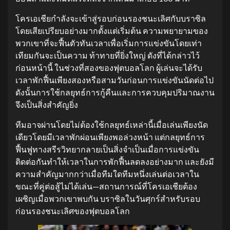
โครเอเชียกำลังจะเข้าสู่รอบก่อนรองชนะเลิศกับบราซิล
โดยเสียเปรียบอย่างมากตั้งแต่เริ่มต้น ความพยายามของ
พวกเขาที่จะฟื้นตัวทันเวลาเพื่อเริ่มการแข่งขันโดยเท่า
เทียมกันจะเป็นความ ท้าทายที่ยิ่งใหญ่ ดังที่ได้กล่าวไว้
ก่อนหน้านี้ ในช่วงที่สองของฟุตบอลโลก ผู้เล่นจะได้รับ
เวลาพักฟื้นเพียงสองหรือสามวันก่อนการแข่งขันนัดต่อไป
ดังนั้นการใช้กลยุทธ์การกู้คืนและการควบคุมปริมาณงาน
จึงเป็นสิ่งสำคัญยิ่ง
ทีมอาจผ่านโดยไม่ต้องใช้กลยุทธ์เหล่านี้เมื่อเล่นเพียงนัด
เดียวโดยมีเวลาพักผ่อนเพียงพอล่วงหน้า แต่กลยุทธ์การ
ฟื้นฟูทางสรีรวิทยากลายเป็นสิ่งจำเป็นเมื่อการแข่งขัน
ติดต่อกันทำให้เวลาในการพักฟื้นลดลงอย่างมาก และยังมี
ความสำคัญมากกว่าเมื่อทีมใดทีมหนึ่งเล่นต่อเวลาใน
ขณะที่คู่ต่อสู้ไม่ได้เล่น—สถานการณ์ที่โครเอเชียต้อง
เผชิญเมื่อพวกเขาพบกัน บราซิลในวันศุกร์สำหรับรอบ
ก่อนรองชนะเลิศของฟุตบอลโลก