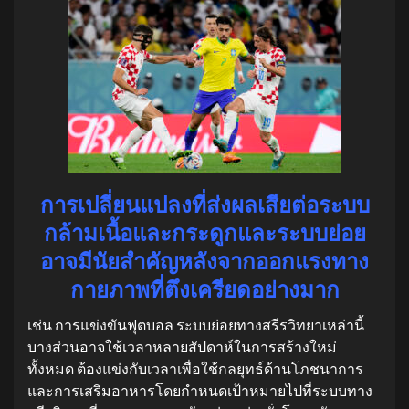
การเปลี่ยนแปลงที่ส่งผลเสียต่อระบบ
กล้ามเนื้อและกระดูกและระบบย่อย
อาจมีนัยสำคัญหลังจากออกแรงทาง
กายภาพที่ตึงเครียดอย่างมาก
เช่น การแข่งขันฟุตบอล ระบบย่อยทางสรีรวิทยาเหล่านี้
บางส่วนอาจใช้เวลาหลายสัปดาห์ในการสร้างใหม่
ทั้งหมด ต้องแข่งกับเวลาเพื่อใช้กลยุทธ์ด้านโภชนาการ
และการเสริมอาหารโดยกำหนดเป้าหมายไปที่ระบบทาง