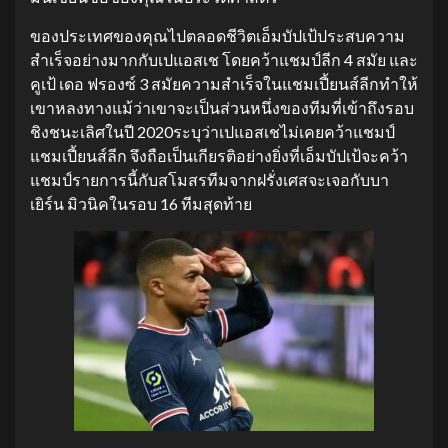
ของประเทศของคุณไปตลอดชีวิตเอ็มบัปเป้ประสบความ
สําเร็จอย่างมากกับเปแอสเช โดยคว้าแชมป์ลีก 4 สมัย และ
คูเป้ เดอ ฟรองซ์ 3 สมัยความสําเร็จในแชมเปี้ยนส์ลีกทําให้
เขาหลงทางแม้ว่าเขาจะเป็นส่วนหนึ่งของทีมที่เข้าถึงรอบ
ชิงชนะเลิศในปี 2020ระบุว่าเปแอสเชไม่เคยคว้าแชมป์
แชมเปี้ยนส์ลีก จึงถือเป็นเกียรติอย่างยิ่งที่เอ็มบัปเป้จะคว้า
แชมป์รายการนี้กับสโมสรทีมจากฝรั่งเศสจะเจอกับบา
เยิร์น มิวนิคในรอบ 16 ทีมสุดท้าย