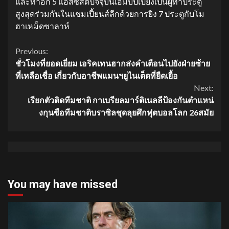
และทําอีก 5 แอสซิสต์ปัจจุบันเอ็มบัปเป้ยังเป็นผู้ทําประตู
สูงสุดร่วมกันในแชมเปี้ยนส์ลีกด้วยการยิง 7 ประตูกับโม
ฮาเหม็ดซาลาห์
Continue
Previous:
ชั่วโมงที่ยอดเยี่ยม เอริคเทนฮากส่งคำเตือนไปยังฝ่ายซ้าย
Reading
ที่เหลือเชื่อ เกี่ยวกับอาชีพแมนฯยูไนเต็ดที่ยืดเยื้อ
Next:
เรียกตัวติดทีมชาติ กาเบรียลมาร์ติเนลลีป้องกันตําแหน่
งกุนซือทีมชาติบราซิลชุดลุยศึกฟุตบอลโลก 26สมัย
You may have missed