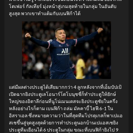
โตเฟอร์ กัลเทียร์ มุ่งหน้าสู่เกมสุดท้ายในกลุ่ม ในอันดับ
สูงสุด พวกเขาทําแต้มกับเบนฟิก้าได้
แต่มีผลต่างประตูได้เสียมากกว่า 4 ลูกหลังจากที่เอ็มบัปเป้
เปิดฉากยิงประตูเลโอนาร์โดโบนุชชี่ก็ทําประตูให้ยักษ์
ใหญ่ของอิตาลีก่อนที่นูโน่เมนเดสจะยิงประตูชัยในครึ่ง
หลังอย่างไรก็ตาม เบนฟิก้า ถล่ม มัคคาบี้ ไฮฟี 6-1 ใน
อิสราเอล ซึ่งหมายความว่าในที่สุดทีมโปรตุเกสก็พาเปแอ
สเชขึ้นสู่จุดสูงสุดด้วยการทําประตูนอกบ้านเปแอสเชยิง
ประตูทีมเยือนได้ 6 ประตูในกลุ่ม ขณะที่เบนฟิก้ายิงไป 9