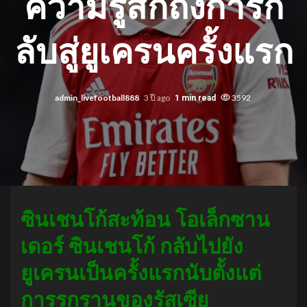
ความรู้สึกถึงการก
ลับสู่ยูเครนครั้งแรก
admin_livefootball888
3 ปี ago
3592
1 min read
ซินเชนโก้สะท้อน โอเล็กซาน
เดอร์ ซินเชนโก้ กลับไปยัง
ยูเครนเป็นครั้งแรกนับตั้งแต่
การรุกรานของรัสเซีย