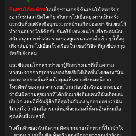
ซินเชนโก้สะท้อน
โอเล็กซานเดอร์ ซินเชนโก้ สตาร์ขอ
งอาร์เซน่อล เปิดใจเกี่ยวกับการไปเยือนยูเครนเป็นครั้ง
แรกนับตั้งแต่รัสเซียบุกประเทศบ้านเกิดของเขา ซินเชนโก้
ทำงานอย่างใกล้ชิดกับ อันดรีย์ เชฟเชนโก เพื่อระดมเงิน
สนับสนุนการทำสงครามของยูเครน และเมื่อเร็ว ๆ นี้ทั้งคู่
เพิ่งกลับบ้าน ไปเยี่ยมโรงเรียนใน เชอร์นิฮิฟ ที่ถูกขีปนาวุธ
รัสเซียยิงถล่ม
และซินเชนโกกล่าวว่าเขารู้สึกสร่างเมาที่เห็นความ
หายนะจากการรุกรานของรัสเซียได้เกิดขึ้นโดยตรง “มัน
แตกต่างอย่างสิ้นเชิงเมื่อคุณเห็นข่าวทั้งหมดนี้จาก
โทรศัพท์ของคุณ จากระยะไกล ก่อนอื่นฉันอยากจะบอก
ว่าฉันมีความสุขมากที่ได้กลับมายังดินแดนที่ฉันเกิดและ
เติบโต และที่ที่ฉันรู้สึกดีที่สุดในตัวเอง พูดตามตรงว่าฉัน
ไม่แน่ใจ ถ้าฉันมีอารมณ์พอที่จะแสดงให้คนอื่นเห็นเมื่อ
คุณเห็นสิ่งเหล่านี้
“แต่ในหัวของฉันมีความคิดมากมาย เด็กพวกนี้ไม่เข้าใจ
… พวกเขาแค่เห็นข้อเท็จจริง ลองนึกภาพว่าคุณกำลังจะ