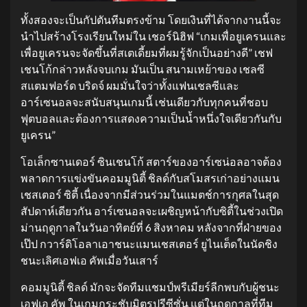
ทั้งสองจะเป็นกัปตันทีมตรงข้าม โดยเงินที่ได้จากงานนี้จะ
นำไปสร้างโรงเรียนใหม่ใน เชอร์นิฮิฟ “เกมเพื่อยูเครนและ
เพื่อยูเครนจะจัดขึ้นที่สเตเดี้ยมที่ผมรู้จักเป็นอย่างดี” เชฟ
เชนโก้กล่าวหลังจบเกม มันเป็น สนามเหย้าของ เชลซี
สแตมฟอร์ด บริดจ์ ผมมั่นใจว่าทั้งแฟนเชลซีและ
อาร์เซนอลจะสนับสนุนเกมนี้ เช่นเดียวกับทุกคนที่ชอบ
ฟุตบอลและต้องการแสดงความเป็นน้ำหนึ่งใจเดียวกันกับ
ยูเครน”
โอเล็กซานเดอร์ ซินเชนโก้ สตาร์ของอาร์เซน่อลอาจต้อง
พลาดการแข่งขันคอมมูนิตี้ ชิลด์กับสโมสรเก่าอย่างแมน
เชสเตอร์ ซิตี้ เนื่องจากมีส่วนร่วมในแมตช์การกุศลในสุด
สัปดาห์เดียวกัน อาร์เซนอลจะเผชิญหน้ากับซิตี้ในช่วงเปิด
ม่านฤดูกาลในวันอาทิตย์ที่ 6 สิงหาคม หลังจากที่ฝ่ายของ
เป๊ป กวาร์ดิโอลาเอาชนะแมนเชสเตอร์ ยูไนเต็ดในนัดชิง
ชนะเลิศเอฟเอ คัพเมื่อวันเสาร์
คอมมูนิตี้ ชิลด์ มักจะจัดทีมแชมป์พรีเมียร์ลีกพบกับผู้ชนะ
เอฟเอ คัพ ในเกมกระชับมิตรปรีซีซั่น แต่ในฤดูกาลที่ทีม