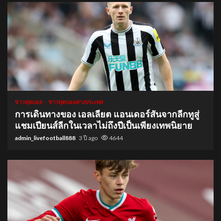
1 min read
ข่าวฟุตบอล
ข่าวฟุตบอลต่างประเทศ
การเดินทางของ เอลเลียต แอนเดอร์สันจากลีกทูสู่
แชมเปียนส์ลีกในเวลาไม่ถึงปีเป็นเพียงเทพนิยาย
admin_livefootball888
3 ปี ago
4644