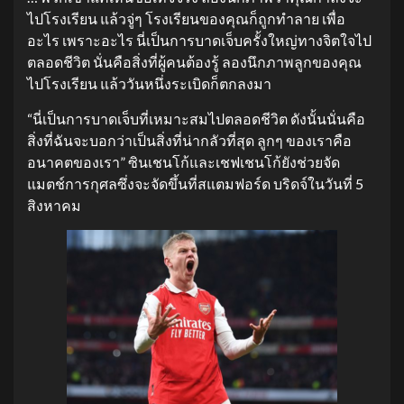
ไปโรงเรียน แล้วจู่ๆ โรงเรียนของคุณก็ถูกทำลาย เพื่อ
อะไร เพราะอะไร นี่เป็นการบาดเจ็บครั้งใหญ่ทางจิตใจไป
ตลอดชีวิต นั่นคือสิ่งที่ผู้คนต้องรู้ ลองนึกภาพลูกของคุณ
ไปโรงเรียน แล้ววันหนึ่งระเบิดก็ตกลงมา
“นี่เป็นการบาดเจ็บที่เหมาะสมไปตลอดชีวิต ดังนั้นนั่นคือ
สิ่งที่ฉันจะบอกว่าเป็นสิ่งที่น่ากลัวที่สุด ลูกๆ ของเราคือ
อนาคตของเรา” ซินเชนโก้และเชฟเชนโก้ยังช่วยจัด
แมตช์การกุศลซึ่งจะจัดขึ้นที่สแตมฟอร์ด บริดจ์ในวันที่ 5
สิงหาคม