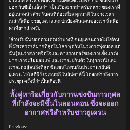
บอก กับซีเอ็นเอ็นว่า “เป็นเรื่องยากสำหรับทหาร ของเราที่
อยู่แนวหน้า สำหรับคนที่ต้องเสี่ยง ทุกนาที ในช่วงเวลา
เหล่านี้เพื่อ ช่วยยูเครนและ ปกป้องดินแดนของเรา นั่นคือ
คนที่ยากสำหรับ
“สำหรับฉัน บอกตามตรงว่าบางที คนยูเครนอาจไม่ใช่คน
ที่ มีพรสวรรค์มากที่สุดในโลก พูดกันในวงการฟุตบอล แต่
ฉันรู้แน่ว่าสภาพจิตใจและคาแรกเตอร์ของเราแข็งแกร่ง
มาก เราจะไม่ยอมแพ้ และเราจะปรับตัวในทุกกรณี และ
เราจะต่อสู้จนถึงที่สุด ซินเชนโกพบกับประธานาธิบดี
ยูเครน โวโลดีมีร์ เซเลนสกี ในสัปดาห์นี้ โดยกล่าวถึงการ
ประชุม ครั้งนี้ว่าเป็นเกียรติ
ทั้งคู่หารือเกี่ยวกับการแข่งขันการกุศล
ที่กำลังจะมีขึ้นในลอนดอน ซึ่งจะออก
อากาศฟรีสำหรับชาวยูเครน
Continue
Previous: