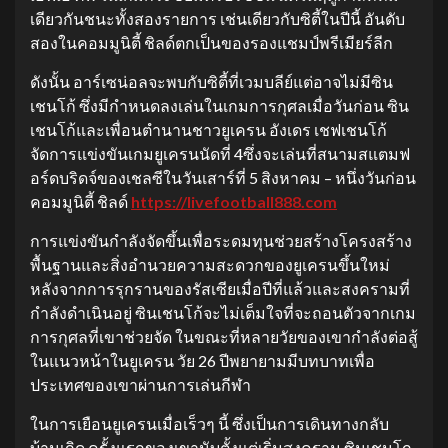
เดียวกันชนะทั้งสองรายการ เช่นเดียวกับซิตี้ในปีนี้ อันดับ
สองในคอมมูนิตี้ ชิลด์ตกเป็นของรองแชมป์พรีเมียร์ลีก
ดังนั้น อาร์เซน่อลจะพบกับซิตี้ที่เวมบลีย์แต่อาจไม่มีซิน
เชนโก้ ซึ่งมีกำหนดลงเล่นในเกมการกุศลเมื่อวันก่อน ซิน
เชนโก้และเพื่อนตำนานชาวยูเครน อังเดร เชฟเชนโก้
จัดการแข่งขันเกมยูเครนนัดที่ 4ซึ่งจะเล่นที่สนามสแตมฟ
อร์ดบริดจ์ของเชลซีในวันเสาร์ที่ 5 สิงหาคม – หนึ่งวันก่อน
คอมมูนิตี้ ชิลด์
https://livefootball888.com
การแข่งขันกำลังจัดขึ้นเพื่อระดมทุนช่วยสร้างโครงสร้าง
พื้นฐานและสิ่งอำนวยความสะดวกของยูเครนขึ้นใหม่
หลังจากการรุกรานของรัสเซียเมื่อปีที่แล้วและสงครามที่
กำลังดำเนินอยู่ ซินเชนโก้จะไม่เต็มใจที่จะถอนตัวจากเกม
การกุศลที่เขาช่วยจัด ในขณะที่หลายวัยของเขากำลังต่อสู้
ในแนวหน้าในยูเครน วัย 26 ปีพยายามมีบทบาทเพื่อ
ประเทศของเขาผ่านการเล่นกีฬา
ในการเยือนยูเครนเมื่อเร็วๆ นี้ ซึ่งเป็นการเดินทางกลับ
บ้านเกิด ครั้งแรกของเขานับตั้งแต่เริ่มสงคราม ซินเชนโก