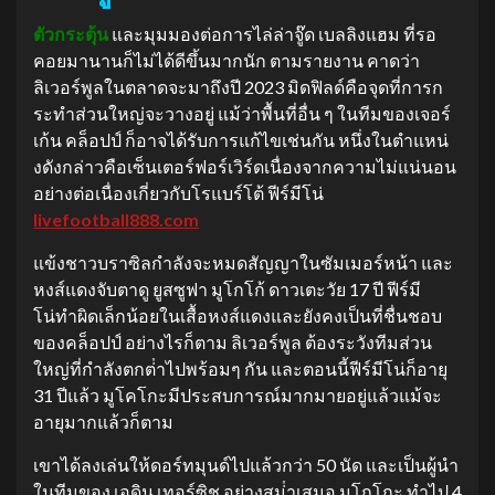
ตัวกระตุ้น
และมุมมองต่อการไล่ล่าจู๊ด เบลลิงแฮม ที่รอ
คอยมานานก็ไม่ได้ดีขึ้นมากนัก ตามรายงาน คาดว่า
ลิเวอร์พูลในตลาดจะมาถึงปี 2023 มิดฟิลด์คือจุดที่การก
ระทําส่วนใหญ่จะวางอยู่ แม้ว่าพื้นที่อื่น ๆ ในทีมของเจอร์
เก้น คล็อปป์ ก็อาจได้รับการแก้ไขเช่นกัน หนึ่งในตําแหน่
งดังกล่าวคือเซ็นเตอร์ฟอร์เวิร์ดเนื่องจากความไม่แน่นอน
อย่างต่อเนื่องเกี่ยวกับโรแบร์โต้ ฟีร์มีโน่
livefootball888.com
แข้งชาวบราซิลกําลังจะหมดสัญญาในซัมเมอร์หน้า และ
หงส์แดงจับตาดู ยูสซูฟา มูโกโก้ ดาวเตะวัย 17 ปี ฟีร์มี
โน่ทําผิดเล็กน้อยในเสื้อหงส์แดงและยังคงเป็นที่ชื่นชอบ
ของคล็อปป์ อย่างไรก็ตาม ลิเวอร์พูล ต้องระวังทีมส่วน
ใหญ่ที่กําลังตกต่ําไปพร้อมๆ กัน และตอนนี้ฟีร์มีโน่ก็อายุ
31 ปีแล้ว มูโคโกะมีประสบการณ์มากมายอยู่แล้วแม้จะ
อายุมากแล้วก็ตาม
เขาได้ลงเล่นให้ดอร์ทมุนด์ไปแล้วกว่า 50 นัด และเป็นผู้นํา
ในทีมของ เอดิน เทอร์ซิช อย่างสม่ําเสมอ มูโกโกะ ทําไป 4