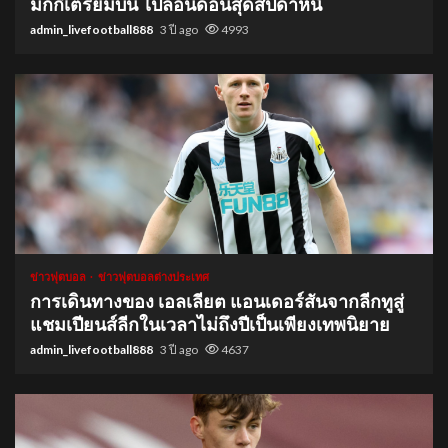
มิกกี้เตรียมบิน ไปลอนดอนสุดสัปดาห์นี้
admin_livefootball888
3 ปี ago
4993
1 min read
ข่าวฟุตบอล
ข่าวฟุตบอลต่างประเทศ
การเดินทางของ เอลเลียต แอนเดอร์สันจากลีกทูสู่
แชมเปียนส์ลีกในเวลาไม่ถึงปีเป็นเพียงเทพนิยาย
admin_livefootball888
3 ปี ago
4637