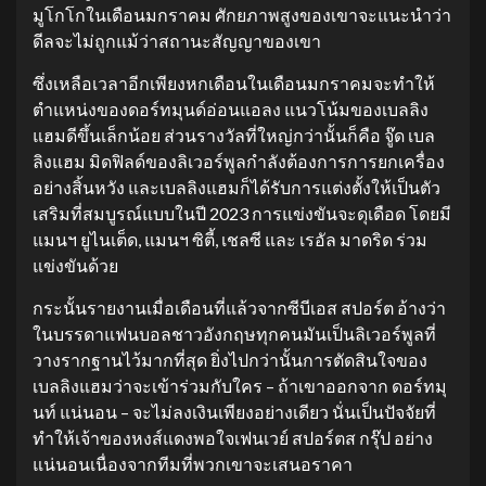
มูโกโกในเดือนมกราคม ศักยภาพสูงของเขาจะแนะนําว่า
ดีลจะไม่ถูกแม้ว่าสถานะสัญญาของเขา
ซึ่งเหลือเวลาอีกเพียงหกเดือนในเดือนมกราคมจะทําให้
ตําแหน่งของดอร์ทมุนด์อ่อนแอลง แนวโน้มของเบลลิง
แฮมดีขึ้นเล็กน้อย ส่วนรางวัลที่ใหญ่กว่านั้นก็คือ จู๊ด เบล
ลิงแฮม มิดฟิลด์ของลิเวอร์พูลกําลังต้องการการยกเครื่อง
อย่างสิ้นหวัง และเบลลิงแฮมก็ได้รับการแต่งตั้งให้เป็นตัว
เสริมที่สมบูรณ์แบบในปี 2023 การแข่งขันจะดุเดือด โดยมี
แมนฯ ยูไนเต็ด, แมนฯ ซิตี้, เชลซี และ เรอัล มาดริด ร่วม
แข่งขันด้วย
กระนั้นรายงานเมื่อเดือนที่แล้วจากซีบีเอส สปอร์ต อ้างว่า
ในบรรดาแฟนบอลชาวอังกฤษทุกคนมันเป็นลิเวอร์พูลที่
วางรากฐานไว้มากที่สุด ยิ่งไปกว่านั้นการตัดสินใจของ
เบลลิงแฮมว่าจะเข้าร่วมกับใคร – ถ้าเขาออกจาก ดอร์ทมุ
นท์ แน่นอน – จะไม่ลงเงินเพียงอย่างเดียว นั่นเป็นปัจจัยที่
ทําให้เจ้าของหงส์แดงพอใจเฟนเวย์ สปอร์ตส กรุ๊ป อย่าง
แน่นอนเนื่องจากทีมที่พวกเขาจะเสนอราคา