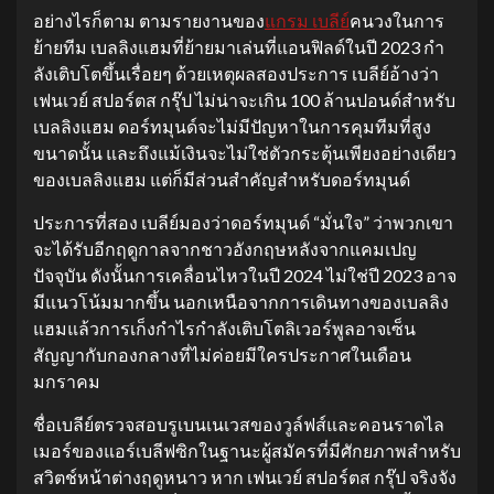
อย่างไรก็ตาม ตามรายงานของ
แกรม เบลีย์
คนวงในการ
ย้ายทีม เบลลิงแฮมที่ย้ายมาเล่นที่แอนฟิลด์ในปี 2023 กํา
ลังเติบโตขึ้นเรื่อยๆ ด้วยเหตุผลสองประการ เบลีย์อ้างว่า
เฟนเวย์ สปอร์ตส กรุ๊ป ไม่น่าจะเกิน 100 ล้านปอนด์สําหรับ
เบลลิงแฮม ดอร์ทมุนด์จะไม่มีปัญหาในการคุมทีมที่สูง
ขนาดนั้น และถึงแม้เงินจะไม่ใช่ตัวกระตุ้นเพียงอย่างเดียว
ของเบลลิงแฮม แต่ก็มีส่วนสําคัญสําหรับดอร์ทมุนด์
ประการที่สอง เบลีย์มองว่าดอร์ทมุนด์ “มั่นใจ” ว่าพวกเขา
จะได้รับอีกฤดูกาลจากชาวอังกฤษหลังจากแคมเปญ
ปัจจุบัน ดังนั้นการเคลื่อนไหวในปี 2024 ไม่ใช่ปี 2023 อาจ
มีแนวโน้มมากขึ้น นอกเหนือจากการเดินทางของเบลลิง
แฮมแล้วการเก็งกําไรกําลังเติบโตลิเวอร์พูลอาจเซ็น
สัญญากับกองกลางที่ไม่ค่อยมีใครประกาศในเดือน
มกราคม
ชื่อเบลีย์ตรวจสอบรูเบนเนเวสของวูล์ฟส์และคอนราดไล
เมอร์ของแอร์เบลีฟซิกในฐานะผู้สมัครที่มีศักยภาพสําหรับ
สวิตช์หน้าต่างฤดูหนาว หาก เฟนเวย์ สปอร์ตส กรุ๊ป จริงจัง