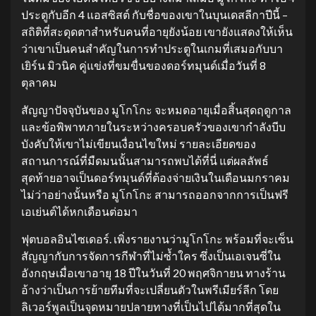
ประตูกับอีก 4 แอสซิสต์ กับชื่อของเขาในบุนเดสลีกาปีนี้ –
สถิติที่สะดุดตาสําหรับคนที่อายุยังน้อย เขายังแสดงให้เห็น
ว่าเขาเป็นคนสําคัญในการทําประตูในเกมที่เสมอกับบา
เยิร์น มิวนิค คู่แข่งที่ขมขื่นของดอร์ทมุนด์เมื่อวันที่ 8
ตุลาคม
สัญญาปัจจุบันของ มูโกโกะ จะหมดอายุเมื่อสิ้นสุดฤดูกาล
และข้อพิพาทภายในระหว่างครอบครัวของเขากําลังบีบ
บังคับให้เขาไม่เขียนเงื่อนไขใหม่ รายละเอียดของ
สถานการณ์ที่มืดมนนั้นสามารถพบได้ที่นี่ แต่ผลลัพธ์
สุดท้ายอาจเป็นดอร์ทมุนด์ที่ต้องจ่ายเงินในเดือนมกราคม
ไม่ว่าอย่างนั้นหรือ มูโกโกะ สามารถออกจากการเป็นฟรี
เอเย่นต์ได้หกเดือนต่อมา
ฟุตบอลอินไซเดอร์. เพิ่งรายงานว่ามูโกโกะ พร้อมที่จะเซ็น
สัญญากับการจัดการกีฬาที่ไม่ซ้ำใคร ซึ่งเป็นเอเจนซี่ใน
อังกฤษเมื่อเขาอายุ 18 ปีในวันที่ 20 พฤศจิกายน ทางร้าน
อ้างว่าเป็นการย้ายทีมที่จะเปลี่ยนตัวในพรีเมียร์ลีก โดย
ลิเวอร์พูลเป็นจุดหมายปลายทางที่เป็นไปได้มากที่สุดใน