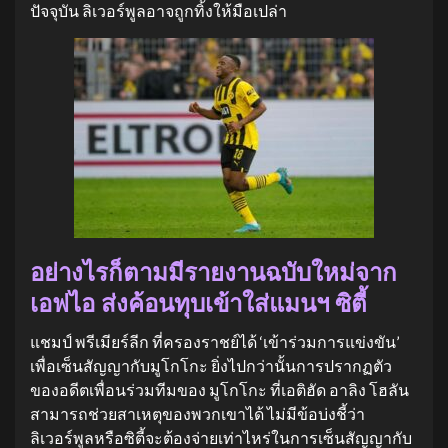
ปัจจุบัน ลิเวอร์พูลอาจถูกทิ้งให้มือเปล่า
อย่างไรก็ตามมีรายงานฉบับใหม่จาก
เอฟไอ ส่งค้อนทุบเข้าใส่แมนฯ ซิตี้
แชมป์ พรีเมียร์ลีก ที่ครองราชย์ได้ ‘เข้าร่วมการแข่งขัน’
เพื่อเซ็นสัญญากับมูโกโกะ ยิ่งไปกว่านั้นการปรากฏตัว
ของอดีตเพื่อนร่วมทีมของ มูโกโกะ ที่เอติฮัด อาลิง โฮลัน
สามารถช่วยสาเหตุของพวกเขาได้ ไม่มีข้อบ่งชี้ว่า
ลิเวอร์พูลหรือซิตี้จะต้องจ่ายเท่าไหร่ในการเซ็นสัญญากับ