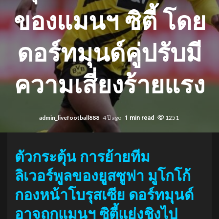
ของแมนฯ ซิตี้ โดย
ดอร์ทมุนด์คู่ปรับมี
ความเสี่ยงร้ายแรง
admin_livefootball888
4 ปี ago
1251
1 min read
ตัวกระตุ้น การย้ายทีม
ลิเวอร์พูลของยูสซูฟา มูโกโก้
กองหน้าโบรุสเซีย ดอร์ทมุนด์
อาจถูกแมนฯ ซิตี้แย่งชิงไป