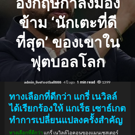
อังกฤษกําลังมอง
ข้าม ‘นักเตะที่ดี
ที่สุด’ ของเขาใน
ฟุตบอลโลก
admin_livefootball888
4 ปี ago
1399
1 min read
ทางเลือกที่ดีกว่า แกรี่ เนวิลล์
ได้เรียกร้องให้ แกเร็ธ เซาธ์เกต
ทําการเปลี่ยนแปลงครั้งสําคัญ
ทางเลือกที่ดีกว่า
แกรี่ เนวิลล์ไอคอนของแมนเชสเตอร์