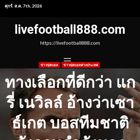
Skip
ศุกร์. ส.ค. 7th, 2026
to
content
livefootball888.com
https://livefootball888.com
PRIMARY
ข่าวฟุตบอล
ข่าวฟุตบอลต่างประเทศ
MENU
ทางเลือกที่ดีกว่า แก
รี่ เนวิลล์ อ้างว่าเซา
ธ์เกต บอสทีมชาติ