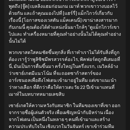
พูดถึง [จู๊ด] เบลลิงแฮมก่อนเกม เมาท์ พวกเขาวางบอลไว้
ด้วยกัน และถ้าคุณมองไปที่ [แฮร์รี่] แม็กไกวร์เกี่ยวกับ
เรื่องนี้ [โอกาสของเวสตัน แม็คเคนนี่] เขาน่าสงสารมาก
กับเกมนี้ คุณต้องได้ตําแหน่งนั้นมาใกล้ๆ “ดูแม็กไกวร์เขา
ไปและ ทําเครื่องหมายที่คุณทําอย่างนั้นไม่ได้คุณทําอย่าง
นั้นไม่ได้
พวกเขาสดใสคมชัดขึ้นทุกสิ่ง ที่เราทําเราไม่ได้รับสิ่งที่ถูก
ต้อง เรารู้ว่าพูลิซิชมีพรสวรรค์อะไร, พิคฟอร์ดถูกตีเสมอที่
นี่, มันเป็นการตื่นขึ้นมา ครั้งใหญ่ในครึ่งแรก, เนวิลล์อ้าง
ว่าเซาธ์เกตมีแนวโน้ม ที่จะถอดซาก้าสตาร์ของ
อาร์เซนอลเพื่อดึงโฟเดน เข้ามาอยู่ในทีม แต่เขาแนะนํา
ว่าทางเลือก ที่ดีกว่าคือให้ดาวเตะวัย 22 ปีเข้ามาแทนที่
เมาท์ในบทบาทหมายเลขสิบ
เซาธ์เกตให้ความหวังกับสมาชิก ในทีมของเขาที่เขา ออก
จากรายชื่อผู้เล่นตัวจริง เพื่อเผชิญหน้ากับอิหร่าน เนื่อง
จากโฟเดน เป็นหนึ่งในหลาย ๆ คนที่เข้ามาและสร้าง
ความประทับใจใน เชิงบวกในวันจันทร์ เขาเข้าร่วมทีม