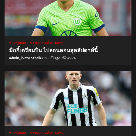
1 min read
ข่าวฟุตบอล
ข่าวฟุตบอลต่างประเทศ
มิกกี้เตรียมบิน ไปลอนดอนสุดสัปดาห์นี้
admin_livefootball888
3 ปี ago
4994
1 min read
ข่าวฟุตบอล
ข่าวฟุตบอลต่างประเทศ