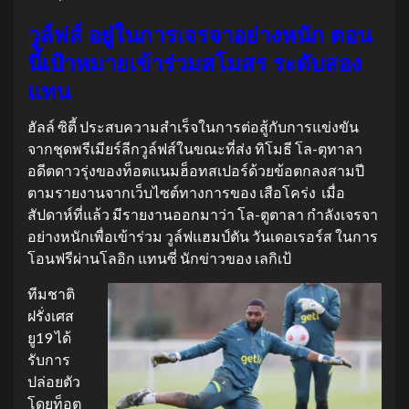
วูล์ฟส์ อยู่ในการเจรจาอย่างหนัก ตอน
นี้เป้าหมายเข้าร่วมสโมสร ระดับสอง
แทน
ฮัลล์ ซิตี้ ประสบความสำเร็จในการต่อสู้กับการแข่งขัน
จากชุดพรีเมียร์ลีกวูล์ฟส์ในขณะที่ส่ง ทิโมธี โล-ตุทาลา
อดีตดาวรุ่งของท็อตแนมฮ็อทสเปอร์ด้วยข้อตกลงสามปี
ตามรายงานจากเว็บไซต์ทางการของ เสือโคร่ง เมื่อ
สัปดาห์ที่แล้ว มีรายงานออกมาว่า โล-ตูตาลา กำลังเจรจา
อย่างหนักเพื่อเข้าร่วม วูล์ฟแฮมป์ตัน วันเดอเรอร์ส ในการ
โอนฟรีผ่านโลอิก แทนซี่ นักข่าวของ เลกิเป้
ทีมชาติ
ฝรั่งเศส
ยู19 ได้
รับการ
ปล่อยตัว
โดยท็อต