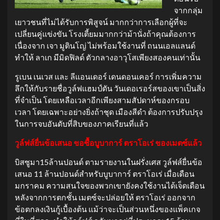
จากกลุ่ม
เยาวชนที่ไม่ได้รับการพิสูจน์ มากกว่าการเลือกผู้ที่จะ
เปลี่ยนคู่แข่งขัน โรงเตี้ยมมากกว่าม้านั่งถ้าคุณต้องการ
เนื่องจาก เจา มูตินโญ่ ไม่พร้อมใช้งานที่ ถนนเอลแลนด์
ทำให้ ลาเก มีมิดฟิลด์ ตัวกลางอาวุโสเพียงสองคนเท่านั้น
รูเบน เนเวส และ ลีแอนเดอร์ เดนดอนเคอร์ การเพิ่มความ
ลึกให้กับรายชื่อวูล์ฟแฮมป์ตัน วันเดอเรอร์สของเขาเป็นสิ่ง
ที่จำเป็น โดยเหลือเวลาอีกเพียงสามสัปดาห์ของกรอบ
เวลา โดยเฉพาะอย่างยิ่งถ้าชุด เมืองสีดำ ต้องการปรับปรุง
ในการจบอันดับที่สิบของภาคเรียนที่แล้ว
วูล์ฟส์ยื่นข้อเสนอ ขอซื้อบูบาการ์ ตราโอเร่ ของเมตซ์แล้ว
บิสซูมา15ล้านปอนด์ ตามรายงานในฝรั่งเศส วูล์ฟส์ยื่นข้อ
เสนอ 11 ล้านปอนด์สำหรับบูบาการ์ ตราโอเร่ เมื่อเดือน
มกราคม ความสนใจของพวกเขายังคงใช้งานได้เจ็ดเดือน
หลังจากการตกชั้น เมตซ์จะปล่อยให้ ตราโอเร่ ออกจาก
ข้อตกลงเงินกู้เบื้องต้น แม้ว่าจะเป็นส่วนหนึ่งของแพ็คเกจ