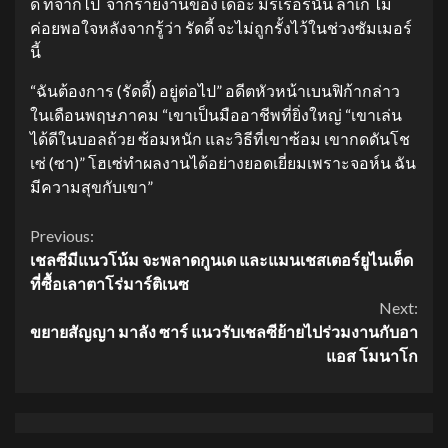
ดี้ ที่จากไป จากรายงานของ เดอะ มิร์เรอร์นั้น ลาเก ไม่
ค่อยพอใจหลังจากรู้ว่า รัดดี้ จะไม่ถูกรั้งไว้ในช่วงซัมเมอร์
นี้
“ฉันต้องการ (รัดดี้) อยู่ต่อไป” อดีตหัวหน้าเบนฟิก้ากล่าว
ในเดือนพฤษภาคม “เขาเป็นมืออาชีพที่ยิ่งใหญ่ “เขาเล่น
ได้ดีในบอลถ้วย ซ้อมหนัก และวิธีที่เขาซ้อม เขากดดันโช
เซ่ (ซา)” โฮเซ่ทำผลงานได้อย่างยอดเยี่ยมเพราะจอห์น ฉัน
มีความสุขกับเขา”
Continue
Previous:
เชลซีมีแนวโน้ม จะพลาดกูนเด และแมนเชสเตอร์ยูไนเต็ด
Reading
ที่ซื้อเลาตาโร่มาร์ติเนซ
Next:
ขยายสัญญา มาลัง ซาร์ แนวรับเชลซีย้ายไปร่วมงานกับอา
แอส โมนาโก