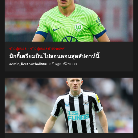
1 min read
ข่าวฟุตบอล
ข่าวฟุตบอลต่างประเทศ
มิกกี้เตรียมบิน ไปลอนดอนสุดสัปดาห์นี้
admin_livefootball888
3 ปี ago
5000
1 min read