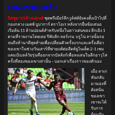
เสนอราคาแล้ว
บิสซูมา15ล้านปอนด์
ชุดพรีเมียร์ลีกวูล์ฟส์ยังคงตั้งเป้าไปที่
กองกลาง เมตซ์ บูบาการ์ ตราโอเร หลังจากยื่นข้อเสนอ
เริ่มต้น 11 ล้านปอนด์สำหรับหนึ่งในดาวเด่นของ ลีกเอิง 1
ตามที่รายงานโดยเลอ รีพับลิก ลอร์เรน บรูโน่ ลาจนั้นรอ
จนถึงห้านาทีสุดท้ายเพื่อเปลี่ยนตัวครั้งแรกและครั้งเดียว
ของเขาในช่วงวันเสาร์ที่พ่ายแพ้ต่อลีดส์ยูไนเต็ด 2-1 เชม
แคมป์เบลล์วัยรุ่นที่ออกจากบัลลังก์เพื่อลงเล่นในลีกอาวุโส
ครั้งที่สองของเขาเท่านั้น – บอกเล่าเรื่องราวของตัวเอง
เมื่อ ลาเก
หันกลับ
มามองที่
ดังสนั่น
ของเขา
เขาจะได้
รับการ
ต้อนรับ