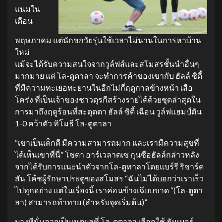
แนมใน
เดือน
พฤษภาคม แต่นักชกวัยรุ่นใช้เวลาไม่นานในการหาบ้าน
ใหม่
แม้จะได้รับความสนใจจากวูล์ฟส์และสโมสรชั้นนำอื่นๆ
มากมาย แต่ โล-ตูตาลา จะทำการค้าของเขากับ ฮัลล์ ซิตี้
ที่มีความทะเยอทะยานในอีกไม่กี่ฤดูกาลข้างหน้า เสือ
โคร่ง ที่เป็นเจ้าของชาวตุรกีสร้างรายได้ด้วยชุดล่าสุดใน
การมาถึงฤดูร้อนที่สะดุดตา ฮัลล์ ซิตี้ เฉือน วูล์ฟแฮมป์ตัน
1-0 คว้าตัว ทิโมธี โล-ตูตาลา
“เขาเป็นเด็กดี มีความสามารถมาก และเรามีความสุขที่
ได้เห็นเขาที่นี่” โชตา อาร์เวลาดเซ กุนซือฮัลล์กล่าวหลัง
จากได้รับการแนะนำตัวจากโล-ตูทาลาโดยแบร์รี ริชาร์ด
สัน โค้ชผู้รักษาประตูของสโมสร “ฉันไม่ได้บอกว่าเราเร็ว
ไปทุกอย่าง แต่ในเรื่องนี้ เราค่อนข้างเฉียบขาด “(โล-ตูตา
ลา) สามารถท้าทาย (สำหรับจุดเริ่มต้น)”
บางทีนั่นอาจเป็นเหตุผลที่ โล-ตูตาลา เลือกใช้ ฮัมเบอร์