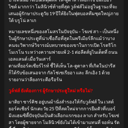
ไซด์ มากกว่า โมลินิวซ์ท้ายที่สุด วูล์ฟส์ไม่อยู่ในฐานะที่จะ
เสนอผู้รักษาประตูวัย 19 ปีให้ยิงในฟุตบอลทีมชุดใหญ่ภาย
ใต้ บรูโน่ ลาเก
หมายเลขหนึ่งของสโมสรในปัจจุบัน – โฆเซ่ สา – เป็นหนึ่ง
ในผู้รักษาประตูที่น่าเชื่อถือที่สุดในพรีเมียร์ลีกแม้ว่าบาง
คนจะวิพากษ์วิจารณ์บทบาทของเขาในการเปิด โรดริโก
โมเรโน ระหว่างความพ่ายแพ้ 2-1 ต่อลีดส์ยูไนเต็ดที่ ถนน
เอลแลนด์ เมื่อวันเสาร์
ตามที่ยอร์คเชียร์ไรท์ ชี้ให้เห็น โล-ตูตาลา ที่เกิดในปารีส
ก็ได้รับข้อเสนอจาก กัลโช่เซเรียอา และ ลีกเอิง 1 ด้วย
รายงานว่าลียงกระตือรือร้น
วูล์ฟส์ ยังต้องการ ผู้รักษาประตูใหม่ หรือไม่?
มาติยา ซาร์คิช อยู่บนม้านั่งสำรองให้กับวูล์ฟส์ ใน เวสต์
ยอร์คเชียร์ นักเตะวัย 25 ปีที่สดใหม่จากการยืมตัวที่เบอร์
มิงแฮมซิตี้ปัจจุบันเป็นตัวเลือกแรกของ ลาเก สำหรับ โฆเซ่
สา โดยผู้ชายจาก โมลินิวซ์ยังไม่ได้เข้ามาแทนที่ จอห์น รัด