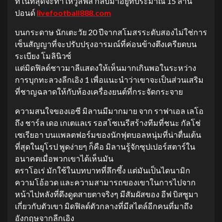
ที่ในที่สุดจะทำให้วูล์ฟส์ กลับมาอยู่ที่ประมาณ 15 ล้าน
ปอนด์
livefootball888.com
บนกระดาษ นักเตะวัย 20 ปีจากสโมสรระดับสองไม่ใช่การ
เซ็นสัญญาที่จะปรับปรุงอารมณ์ที่ค่อนข้างตึงเครียดบน
ระเบียง โมลินิวซ์
แต่มิดฟิลด์ชาวมาลีแสดงให้เห็นมากเกินพอในระหว่าง
การบุกทะลวงลีกเอิง 1 เพื่อแนะนำว่าเขาจะเป็นส่วนเสริม
ที่ชาญฉลาดให้กับห้องเครื่องยนต์ที่กระจัดกระจาย
ความสนใจของเอซี มิลานมีมากมาย จาก ราฟาเอล เลโอ
ถึง ชาร์ล เดอ เกเตแลเร รอสโซเนรีสร้างทีมที่ชนะ กัลโช่
เซเรียอา บนแพลตฟอร์มของนักฟุตบอลหนุ่มที่น่าตื่นเต้น
ที่สุดในยุโรป พูดง่ายๆ ก็คือ มิลานรู้จักซุปเปอร์สตาร์ใน
อนาคตเมื่อพวกเขาได้เห็นมัน
ตราโอเร่ มักใช้ในบทบาทที่ลึกซึ้ง แต่มันเป็นไดนามิก
ความโอ้อวด และความสามารถของเขาในการไปจาก
หน้าไปหลังที่ดึงดูดสายตาจริงๆ มีสัมผัสของ อีฟ บิสซูมา
เกี่ยวกับตัวเขา มิดฟิลด์ตัวกลางที่มีสไตล์อีกคนที่มาถึง
อังกฤษจากลีกเอิง