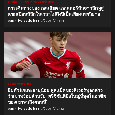
ข่าวฟุตบอล
ข่าวฟุตบอลต่างประเทศ
การเดินทางของ เอลเลียต แอนเดอร์สันจากลีกทูสู่
แชมเปียนส์ลีกในเวลาไม่ถึงปีเป็นเพียงเทพนิยาย
admin_livefootball888
3 ปี ago
4644
1 min read
ตลาดซื้อขายนักเตะ
ยืมตัวนักเตะอายุน้อย ฟูลแบ็คของลิเวอร์พูลกล่าว
ว่าเขาพร้อมสำหรับ ‘พรีซีซั่นที่ยิ่งใหญ่ที่สุดในอาชีพ
ของเขาจนถึงตอนนี้’
admin_livefootball888
3 ปี ago
2782