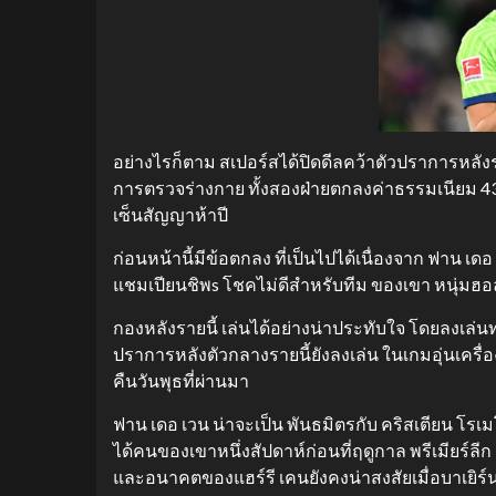
อย่างไรก็ตาม สเปอร์สได้ปิดดีลคว้าตัวปราการหลังร
การตรวจร่างกาย ทั้งสองฝ่ายตกลงค่าธรรมเนียม 43
เซ็นสัญญาห้าปี
ก่อนหน้านี้มีข้อตกลง ที่เป็นไปได้เนื่องจาก ฟาน เดอ
แชมเปียนชิพs โชคไม่ดีสำหรับทีม ของเขา หนุ่มฮอ
กองหลังรายนี้ เล่นได้อย่างน่าประทับใจ โดยลงเล่น
ปราการหลังตัวกลางรายนี้ยังลงเล่น ในเกมอุ่นเครื่องป
คืนวันพุธที่ผ่านมา
ฟาน เดอ เวน น่าจะเป็น พันธมิตรกับ คริสเตียน โรเ
ได้คนของเขาหนึ่งสัปดาห์ก่อนที่ฤดูกาล พรีเมียร์ลี
และอนาคตของแฮร์รี เคนยังคงน่าสงสัยเมื่อบาเยิร์น 