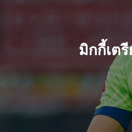
มิกกี้เต