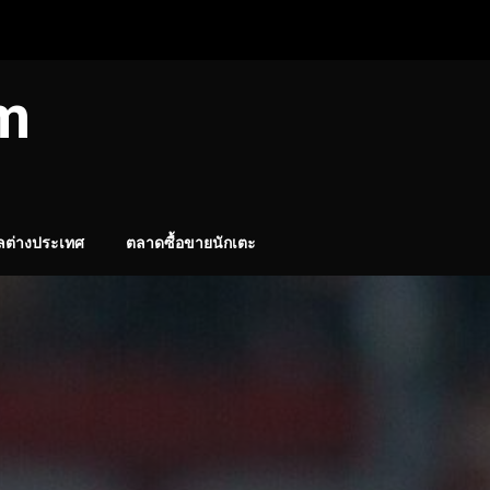
om
ลต่างประเทศ
ตลาดซื้อขายนักเตะ