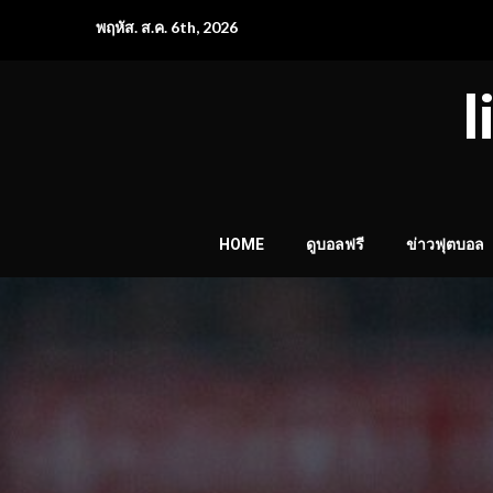
Skip
พฤหัส. ส.ค. 6th, 2026
to
content
l
HOME
ดูบอลฟรี
ข่าวฟุตบอล