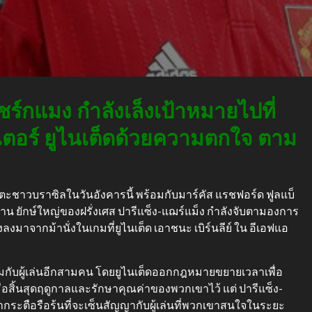
ชร์กแมง กำลังเล็งเป้าหมายไปที่
เตอร์ ยูไนเต็ดด้วยความตกใจ ตาม
ตะชาวบราซิลในวันอังคารนี้ พร้อมกับมาร์คัส แรชฟอร์ด ฟูลแบ็
าน ยักษ์ใหญ่ของฝรั่งเศส ปารีแซ็ง-แฌร์แม็ง กำลังจับตามองการ
่งลงมาจากม้านั่งในเกมที่ยูไนเต็ด เอาชนะ เบิร์นลีย์ ใน อีเอฟแอ
กับผู้เล่นอีกสามคน โดยยูไนเต็ดออกกฎหมายขยายเวลาเพื่อ
ื่อสิ้นสุดฤดูกาลและรักษาคุณค่าของพวกเขาไว้ แต่ ปารีแซ็ง-
ากระตือรือร้นที่จะเซ็นสัญญากับผู้เล่นที่พวกเขาสนใจในระยะ