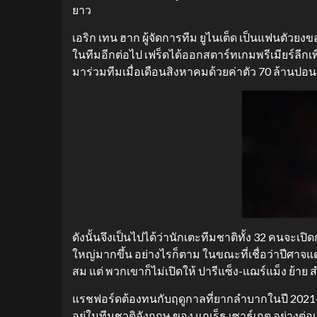
ยาว
เอริก เทน ฮาก ผู้จัดการทีม ยูไนเต็ด เป็นแฟนตัวยงขอ
ในทีมอีกต่อไป เฟร็ดได้ออกสตาร์ทเกมพรีเมียร์ลีกเพ
มาร่วมทีมเมื่อเดือนสิงหาคมด้วยค่าตัว 70 ล้านปอนด
ดังนั้นจึงเป็นไปได้ว่านักเตะทีมชาติทั้ง 32 คนจะ
ใหญ่มากขึ้น อย่างไรก็ตาม ในขณะที่เชื่อว่าปีศาจแด
สม แต่ พวกเขาก็ไม่เปิดให้ ปารีแซ็ง-แฌร์แม็ง ย้าย
แรชฟอร์ดต้องทนกับฤดูกาลที่ยากลำบากในปี 2021-22 
อยู่ในทีมชาติอังกฤษ ของ แกเร็ธ เซาธ์เกต อย่างต่อ