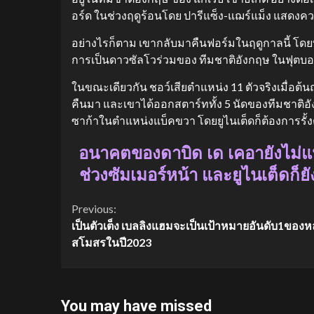
อร์ด ในช่วงฤดูร้อนโดย ปารีแซ็ง-แฌร์แม็ง แสดง
อย่างไรก็ตาม เขากลับมาคืนฟอร์มในฤดูกาลนี้ โดย
การเป็นดาวซัลโวร่วมของ ทีมชาติอังกฤษ ในฟุตบ
ในขณะเดียวกัน ชอว์เสียตำแหน่ง 11 ตัวจริงเมื่อต้น
คืนมา และเขาได้ออกสตาร์ททั้ง 5 นัดของทีมชาต
ซาก้าในตำแหน่งแบ็คขวา โดยยูไนเต็ดก็ต้องการรั้งต
อนาคตของดาบิด เด เคอายังไม่
ช่วงซัมเมอร์หน้า และยูไนเต็ดก
Continue
Previous:
เป็นตัวเต็ง เบลลิงแฮมจะเป็นเป้าหมายอันดับ1ของ
Reading
สโมสรในปี2023
You may have missed