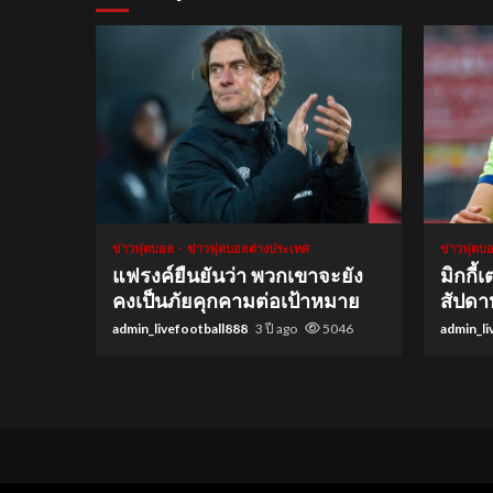
1 min read
1 min re
ข่าวฟุตบอล
ข่าวฟุตบอลต่างประเทศ
ข่าวฟุตบ
แฟรงค์ยืนยันว่า พวกเขาจะยัง
มิกกี
คงเป็นภัยคุกคามต่อเป้าหมาย
สัปดาห์
admin_livefootball888
3 ปี ago
5046
admin_li