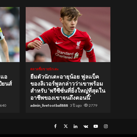
1 min read
ตลาดซื้อขายนักเตะ
 แอ
ยืมตัวนักเตะอายุน้อย ฟูลแบ็ค
ียนส์
ของลิเวอร์พูลกล่าวว่าเขาพร้อม
สำหรับ ‘พรีซีซั่นที่ยิ่งใหญ่ที่สุดใน
อาชีพของเขาจนถึงตอนนี้’
640
admin_livefootball888
3 ปี ago
2779
Facebook
Twitter
Linkedin
VK
Youtube
Instagram