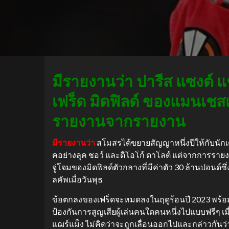
มีรายงานว่า ปารีส แซงต์ แ
เฟร็ด มิดฟิลด์ ของแมนเชส
รายงานจากรายงาน
มีรายงานว่า
สโมสรได้ขยายสัญญาหนึ่งปีให้กับนักเ
คอย่างลุค ชอว์ และดิโอโก้ ดาโลต์ แต่จากการรายง
จู่โจมของมิดฟิลด์ตัวกลางที่มีค่าตัว 30 ล้านปอนด์ซึ
ลคัพเมื่อวันพุธ
ข้อตกลงของเฟร็ดจะหมดลงในฤดูร้อนปี 2023 พร้อม
ป้องกันการสูญเสียผู้เล่นคนใดคนหนึ่งไปแบบฟรีๆ เม
แฌร์แม็ง ไม่คิดว่าจะถูกเลื่อนออกไปและกล่าวกันว่