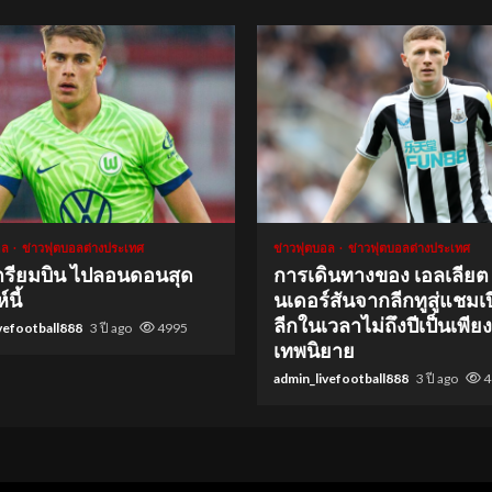
ad
1 min read
อล
ข่าวฟุตบอลต่างประเทศ
ข่าวฟุตบอล
ข่าวฟุตบอลต่างประเทศ
้เตรียมบิน ไปลอนดอนสุด
การเดินทางของ เอลเลียต
นี้
นเดอร์สันจากลีกทูสู่แชมเป
ลีกในเวลาไม่ถึงปีเป็นเพียง
vefootball888
3 ปี ago
4995
เทพนิยาย
admin_livefootball888
3 ปี ago
4