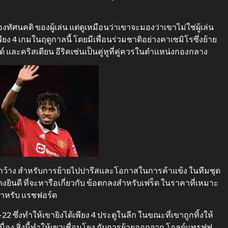
งทัศนคติ ของผู้เล่น แต่ดูเหมือนว่าเขาจะมองว่าเขาไม่ใช่ผู้เล่น
ียง 4 เกมในฤดูกาลนี้ โดยมีเพื่อนร่วมชาติอย่างคาเซมิโรซึ่งย้าย
์ และคริสเตียน อีริคเซ่นเป็นคู่หูที่คู่ควรในตำแหน่งกองกลาง
เปิดกว้าง สำหรับการย้ายไปปารีสและโอกาสในการค้าแข้ง ในทีมชุด
งยินดี ที่จะหารือเกี่ยวกับ ข้อตกลงสำหรับเฟร็ด ในราคาที่เหมาะ
 สำหรับ แรชฟอร์ด
ซึ่งทำให้เขายิงได้เพียง 4 ประตูในลีก ในขณะที่เขาถูกทิ้งให้
เนื่อง สิ่งนี้ทำให้เขาเชื่อมโยง กับการย้ายออกจาก โอลด์แทรฟฟ