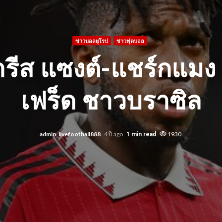
ข่าวบอลยุโรป
ข่าวฟุตบอล
ารีส แซงต์-แชร์กแมง
เฟร็ด ชาวบราซิล
admin_livefootball888
4 ปี ago
1930
1 min read