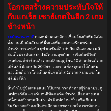
โอกาสสร้างความประทับใจให้
กับแกเร็ธ เซาธ์เกตในอีก 2 เกม
ข้างหน้า
ระดับนานาชาติ
กองหน้านกสาลิกา เชื่อมโยงกับทีมสิงโต
ทั้งสามเมื่อต้นสัปดาห์นี้ขณะที่พวกเขาเตรียมพร้อม
สำหรับการแข่งขัน ยูฟ่าเนชันส์ลีก กับอิตาลีและเยอรมนี
สมเด็จพระสันตะปาปามีความสุขกับการเริ่มต้นชีวิตที่
เซนต์เจมส์พาร์คหลังจากเปลี่ยนฤดูร้อน 10 ล้านปอนด์จาก
เบิร์นลีย์ นักเตะวัย 30 ปีสร้างผลงานที่สะดุดตาให้กับทีม
ของเอ็ดดี้ ฮาว โดยเก็บคลีนชีตได้ 3 นัดจาก 7 เกมแรกใน
พรีเมียร์ลีก
นั่นนำไปสู่ข้อเสนอแนะ โป๊ปสามารถท้าทายผู้รักษาประตู
เอฟเวอร์ตัน —
จอร์แดนลีพิคฟอร์ด สำหรับเสื้อหมายเลข
หนึ่งของอังกฤษเป็นประจำ พิคฟอร์ด– ซึ่ง เดวิด ซีแมน
ยืนยันว่าจะยังคงเป็นตัวเลือกแรกของ แกเร็ท เซาท์เกต –