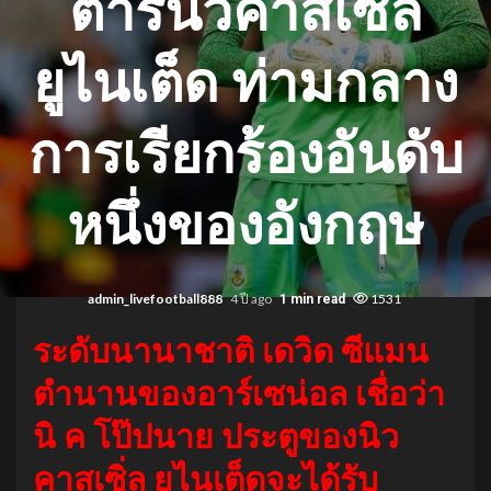
ตาร์นิวคาสเซิ่ล
ยูไนเต็ด ท่ามกลาง
การเรียกร้องอันดับ
หนึ่งของอังกฤษ
admin_livefootball888
4 ปี ago
1531
1 min read
ระดับนานาชาติ เดวิด ซีแมน
ตำนานของอาร์เซน่อล เชื่อว่า
นิ ค โป๊ปนาย ประตูของนิว
คาสเซิ่ล ยูไนเต็ดจะได้รับ