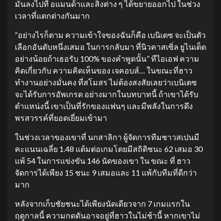
มันลงไปที่ อแมนด้าและสิ่งต่าง ๆ ได้ขยายออกไป ในช่วง
เวลาที่แตกต่างกันมาก
“อย่างไรก็ตาม ความเข้าใจของฉันก็คือ เบนิเตซ จะเป็นตัว
เลือกอันดับหนึ่งเสมอ ในการกลับมา ที่นิวคาสเซิ่ล ยูไนเต็ด
อย่างน้อยถ้าเธอรับ 100% ของคำพูดนั้น” ทีไอเอฟ ความ
คิดเกี่ยวกับ ความคิดเห็นของ เจคอบส์… ในขณะที่ฮาว
ทำงานอย่างมั่นคง ที่สโมสร ไม่ต้องสงสัยเลยว่าเบนิเตซ
จะได้รับการอัพเกรด อย่างมากในบทบาทนี้ ถ้าเขาได้รับ
ตำแหน่งนี้ เขาเป็นที่รักของแฟนๆ และมีพลังในการดึง
พรสวรรค์ที่ยอดเยี่ยมเข้ามา
ในช่วงเวลาของเขาที่ นกสาลิกา ผู้จัดการทีมชาวสเปนมี
คะแนนเฉลี่ย 1.48 แต้มต่อเกมโดยมีสถิติชนะ 62 เสมอ 30
แพ้ 54 ในการแข่งขัน 146 นัดของเขา ใน ขณะ ที่ ฮาว
จัดการได้เพียง 15 ชนะ 9 เสมอและ 11 แพ้กับทีมที่ดีกว่า
มาก
หลังจากเก็บชัยชนะได้เพียงนัดเดียวจาก 7 เกมแรกใน
ฤดูกาลนี้ ความกดดันอาจอยู่ที่ฮาวในไม่ช้านี้ หากเขาไม่