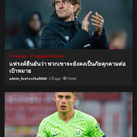
1 min read
ข่าวฟุตบอล
ข่าวฟุตบอลต่างประเทศ
แฟรงค์ยืนยันว่า พวกเขาจะยังคงเป็นภัยคุกคามต่อ
เป้าหมาย
admin_livefootball888
3 ปี ago
5046