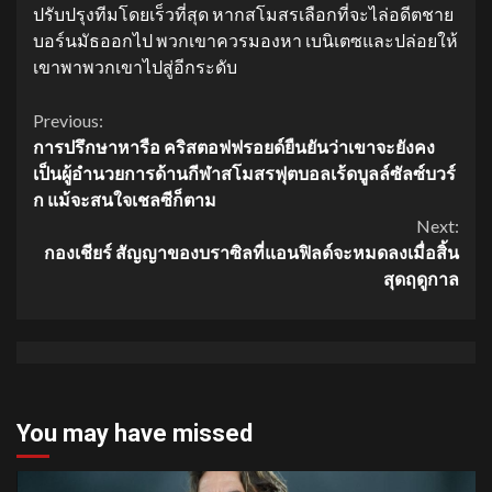
ปรับปรุงทีมโดยเร็วที่สุด หากสโมสรเลือกที่จะไล่อดีตชาย
บอร์นมัธออกไป พวกเขาควรมองหา เบนิเตซและปล่อยให้
เขาพาพวกเขาไปสู่อีกระดับ
Continue
Previous:
การปรึกษาหารือ คริสตอฟฟรอยด์ยืนยันว่าเขาจะยังคง
Reading
เป็นผู้อำนวยการด้านกีฬาสโมสรฟุตบอลเร้ดบูลล์ซัลซ์บวร์
ก แม้จะสนใจเชลซีก็ตาม
Next:
กองเชียร์ สัญญาของบราซิลที่แอนฟิลด์จะหมดลงเมื่อสิ้น
สุดฤดูกาล
You may have missed