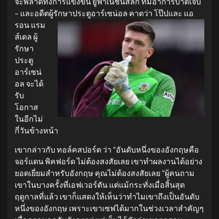
จะพลาดทั้งการแข่งขัน ยูฟ่าเนชันส์ลีก ที่มีอาการบาดเจ็บ
– และอดีตผู้รักษาประตูอาร์
เซน่อล คาดว่า โป๊ปและ แอ
รอน แรม
ส์เดล ผู้
รักษา
ประตู
อาร์เซน่
อล จะได้
รับ
โอกาส
ในอีกไม่
กี่วันข้างหน้า
เขากล่าวกับ ทอล์คสปอร์ต ว่า “อันดับหนึ่งของอังกฤษคือ
จอร์แดน พิคฟอร์ด ไม่ต้องสงสัยเลย เขาทำผลงานได้อย่าง
ยอดเยี่ยมสำหรับอังกฤษ คุณไม่ต้องสงสัยเลย “ผู้คนถาม
เขาในบางครั้งที่เอฟเวอร์ตัน แต่แม้กระทั่งเมื่อสิ้นสุด
ฤดูกาลที่แล้ว เขาก็แสดงให้เห็นว่าทำไมเขาถึงเป็นอันดับ
หนึ่งของอังกฤษ เพราะเขาเซฟได้มากในช่วงเวลาสำคัญๆ