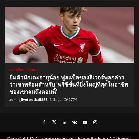
1 min read
ตลาดซื้อขายนักเตะ
ยืมตัวนักเตะอายุน้อย ฟูลแบ็คของลิเวอร์พูลกล่าว
ว่าเขาพร้อมสำหรับ ‘พรีซีซั่นที่ยิ่งใหญ่ที่สุดในอาชีพ
ของเขาจนถึงตอนนี้’
admin_livefootball888
3 ปี ago
2779
Facebook
Twitter
Linkedin
VK
Youtube
Instagram
Copyright © All rights reserved.
|
Magnitude
by AF themes.