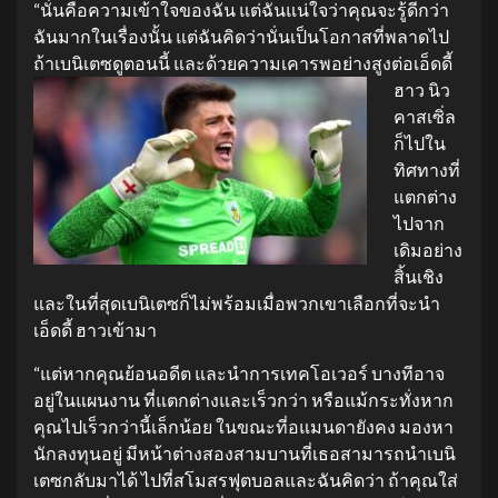
“นั่นคือความเข้าใจของฉัน แต่ฉันแน่ใจว่าคุณจะรู้ดีกว่า
ฉันมากในเรื่องนั้น แต่ฉันคิดว่านั่นเป็นโอกาสที่พลาดไป
ถ้าเบนิเตซดูตอนนี้ และด้วยความเคารพอย่างสูง
ต่อเอ็ดดี้
ฮาว นิว
คาสเซิ่ล
ก็ไปใน
ทิศทางที่
แตกต่าง
ไปจาก
เดิมอย่าง
สิ้นเชิง
และในที่สุดเบนิเตซก็ไม่พร้อมเมื่อพวกเขาเลือกที่จะนำ
เอ็ดดี้ ฮาวเข้ามา
“แต่หากคุณย้อนอดีต และนำการเทคโอเวอร์ บางทีอาจ
อยู่ในแผนงาน ที่แตกต่างและเร็วกว่า หรือแม้กระทั่งหาก
คุณไปเร็วกว่านี้เล็กน้อย ในขณะที่อแมนดายังคง มองหา
นักลงทุนอยู่ มีหน้าต่างสองสามบานที่เธอสามารถนำเบนิ
เตซกลับมาได้ ไปที่สโมสรฟุตบอลและฉันคิดว่า ถ้าคุณใส่