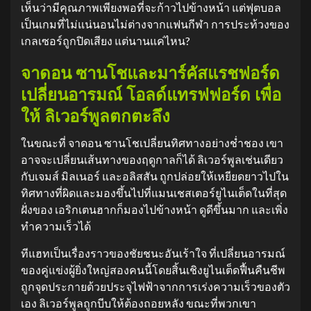
เห็นว่ามีคุณภาพเพียงพอที่จะก้าวไปข้างหน้า แต่ฟุตบอล
เป็นเกมที่ไม่แน่นอนไม่ต่างจากแฟนกีฬา การประท้วงของ
เกลเซอร์ถูกปิดเสียง แต่นานแค่ไหน?
จาดอน ซานโชและมาร์คัสแรชฟอร์ด
เปลี่ยนอารมณ์ โอลด์แทรฟฟอร์ด เพื่อ
ให้ ลิเวอร์พูลตกตะลึง
ในขณะที่ จาดอน ซานโชเปลี่ยนทิศทางอย่างช่ำชอง เขา
อาจจะเปลี่ยนเส้นทางของฤดูกาลก็ได้ ลิเวอร์พูลเช่นเดียว
กับเจมส์ มิลเนอร์ และอลิสสัน ถูกปล่อยให้เหยียดยาวไปใน
ทิศทางที่ผิดและมองขึ้นไปที่แมนเชสเตอร์ยูไนเต็ดในที่สุด
ฝั่งของ เอริกเตนฮากก็มองไปข้างหน้า ดูดีขึ้นมาก และเพิ่ง
ทำความเร็วได้
ทีแฮทเป็นเรื่องราวของชัยชนะอันเร้าใจ ที่เปลี่ยนอารมณ์
ของคู่แข่งผู้ยิ่งใหญ่สองคนนี้โดยสิ้นเชิงยูไนเต็ดฟื้นคืนชีพ
ถูกจุดประกายด้วยประจุไฟฟ้าจากการเร่งความเร็วของตัว
เอง ลิเวอร์พูลถูกบีบให้ต้องถอยหลัง ขณะที่พวกเขา