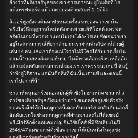
อ้างว่าทีมลิเวอร์พูลของเขา ควรเอาชนะ ยูไนเต็ดที่ โอ
ลด์แทรฟฟอร์ด แม้ว่าจะจบลงด้วยสกอร์ 2-1ที่ผิด
ลิเวอร์พูลยังคงค้นหาชัยชนะครั้งแรกของพวกเขาใน
พรีเมียร์ลีกฤดูกาลใหม่หลังจากพ่ายแพ้ที่โอลด์ แทรฟฟ
อร์ดในเกมที่พวกเขาแทบไม่เคยได้อะไรเลยชัดเจนว่าเรา
อยู่ในสถานการณ์ที่ยากลำบาก เราผ่านพ้นสัปดาห์ด้วยผู้
เล่น 14 คน และเราต้องแน่ใจว่าไม่มีใครได้รับบาดเจ็บใน
ตอนนี้” บอสหงส์แดงอธิบาย “ไม่มีทางเลือกจริงๆ เหลืออีก
แล้ว แม้แต่กับสถานการณ์ของเรา เราควรชนะเกมนี้ ฉันรู้
ว่าฟังดูไร้สาระ แต่นั่นคือสิ่งที่ฉันเห็น เราแพ้ และตอนนี้
เราไปจากที่นี่”
ซาลาห์หนุนอาร์เซนอลเป็นผู้ท้าชิงโมฮาเหม็ด ซาลาห์ ส
ตาร์ของลิเวอร์พูลเปิดเผยว่า อาร์เซนอลคือคู่แข่งตัวจริง
ของพรีเมียร์ลีกในฤดูกาลนี้เดอะกันเนอร์ส จบอันดับนอกสี่
อันดับแรกในช่วงหกฤดูกาลที่ผ่านมาและไม่ได้แชมป์
พรีเมียร์ลีกตั้งแต่แคมเปญ อินวิซิเบิ้ลส์ ที่มีชื่อเสียงในปี
2546/47 แต่ซาลาห์ตั้งชื่อพวกเขาให้เป็นหนึ่งในคู่แข่ง
ของลิเวอร์พูลสำหรับถ้วยรางวัลนี้