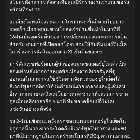
สโมสรดังกล่าว หลังจากที่บลูมเบิร์กรายงานว่าเกลเซอร์ส
พร้อมที่จะขาย
แต่เสียงไม่พอใจและความโกรธเหล่านั้นก็หายไปอย่าง
รวดเร็วเมื่อจาดอน ซานโชส่งเจ้าบ้านขึ้นนำในนาทีที่
16มันเป็นจุดเริ่มต้นของการเปลี่ยนแปลงและแรงกระตุ้น
สำหรับ เตนฮากที่เปิดออกโดยปล่อยให้กัปตัน แฮร์รี แม็ค
ไกวร์ และโรนัลโดออกจาก XI เริ่มต้นของเขา
มาร์คัสแรชฟอร์ดเป็นผู้นำของแมนเชสเตอร์ยูไนเต็ดเป็น
สองเท่าหลังจากการหยุดพักเนื่องจาก ลิเวอร์พูลที่ดู
อ่อนแอไม่สามารถใช้ชีวิตตามจังหวะของ ยูไนเต็ดได้
ลิเวอร์พูลขาดติอาโก้ในตำแหน่งกองกลางและผู้เล่นคน
อื่นๆ มากมาย แต่ถึงแม้โมฮาเหม็ด ซาลาห์จะลดการขาด
ดุลเมื่อเหลือเวลาอีก 9 นาที ทีมของคล็อปป์ก็ไม่เคย
แข่งขันอย่างแท้จริง
ผล 2-1เป็นชัยชนะครั้งแรกของแมนเชสเตอร์ยูไนเต็ดใน
ฤดูกาลนี้ พวกเขากระโดดถีบลิเวอร์พูลในตาราง และ90
นาทีเป็นรากฐานในการสร้างสโมสรที่มีปัญหา เตนฮากจะ