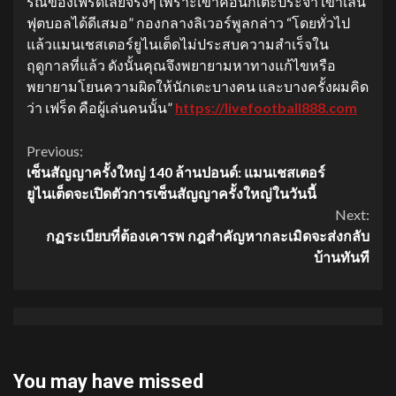
รณ์ของเฟร็ดเลยจริงๆ เพราะเขาคือนักเตะประจำ เขาเล่น
ฟุตบอลได้ดีเสมอ” กองกลางลิเวอร์พูลกล่าว “โดยทั่วไป
แล้วแมนเชสเตอร์ยูไนเต็ดไม่ประสบความสำเร็จใน
ฤดูกาลที่แล้ว ดังนั้นคุณจึงพยายามหาทางแก้ไขหรือ
พยายามโยนความผิดให้นักเตะบางคน และบางครั้งผมคิด
ว่า เฟร็ด คือผู้เล่นคนนั้น”
https://livefootball888.com
Continue
Previous:
เซ็นสัญญาครั้งใหญ่ 140 ล้านปอนด์: แมนเชสเตอร์
Reading
ยูไนเต็ดจะเปิดตัวการเซ็นสัญญาครั้งใหญ่ในวันนี้
Next:
กฏระเบียบที่ต้องเคารพ กฎสำคัญหากละเมิดจะส่งกลับ
บ้านทันที
You may have missed