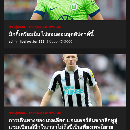
1 min read
ข่าวฟุตบอล
ข่าวฟุตบอลต่างประเทศ
มิกกี้เตรียมบิน ไปลอนดอนสุดสัปดาห์นี้
admin_livefootball888
3 ปี ago
5000
1 min read
ข่าวฟุตบอล
ข่าวฟุตบอลต่างประเทศ
การเดินทางของ เอลเลียต แอนเดอร์สันจากลีกทูสู่
แชมเปียนส์ลีกในเวลาไม่ถึงปีเป็นเพียงเทพนิยาย