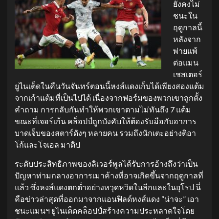
ยังคงไม่
ชนะใน
ฤดูกาลนี้
หลังจาก
พ่ายแพ้
ต่อแมน
เชสเตอร์
ยูไนเต็ดในคืนวันจันทร์ตอนนี้หงส์แดงเก็บได้เพียงสองแต้ม
จากเก้าแต้มที่เป็นไปได้ เนื่องจากฟอร์มของพวกเขาถูกตั้ง
คำถาม การกลับกันทำให้พวกเขาตามไม่ทันถึง 7 แต้ม
ขณะที่เจอร์เก้น คล็อปป์ถูกบังคับให้ต้องรับมือกับอาการ
บาดเจ็บของสตาร์ดังๆ หลายคน รวมถึงนักเตะอย่างติอา
โก้และโจเอล มาติป
ระดับประสิทธิภาพของลิเวอร์พูลได้รับการอ้างถึงว่าเป็น
ปัญหาท่ามกลางอาการเมาค้างที่อาจเกิดขึ้นจากฤดูกาลที่
แล้ว ซึ่งหงส์แดงตกต่ำอย่างหวุดหวิดในลีกและในยุโรป นี่
คือข่าวล่าสุดที่ออกมาจากแอนฟิลด์หงส์แดง “น่าจะ” เอา
ชนะแมนฯ ยูไนเต็ดคล็อปป์สร้างความประหลาดใจโดย