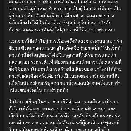
ตอนนี้ เด เฆอา กำลังทำให้มันขึ้นไปบนสนาม ราฟาแอล
วาราน เป็นผู้กำหนดจังหวะอย่างเป็นผู้ใหญ่ มาร์ติเนซ เป็น
ผู้กำหนดเสียงมันเป็นเพียงว่าเมื่อพลังงานหมดลงอย่าง
หลีกเลี่ยงไม่ได้ ในที่สุดลิเวอร์พูลก็อยู่ในอำนาจบังคับ
บัญชา แน่นอนว่ามันนำไปสู่คาถาที่ดีที่สุดของพวกเขา
นอกจากนี้ยังนำไปสู่การเรียกครั้งที่สองจาก เตนฮากมาร์ก
ซิยาล ซึ่งหลายคนรอบๆ ยูไนเต็ดเชื่อว่าอาจเป็น ‘โปรเจ็กต์’
ส่วนตัวที่ยิ่งใหญ่ของโค้ชในฤดูกาลนี้ ได้รับการแนะนำ
และเสนอแรงกระตุ้นที่เพียงพอ กองหน้าชาวฝรั่งเศสรายนี้
ซึ่งมีชื่อแรกในเกมนี้ อาจสร้างชื่อเสียงของเขาใหม่ได้ด้วย
การสัมผัสเพียงครั้งเดียว มันเป็นบอลของมาร์กซิยาลที่ดึง
แบ็คไลน์ของลิเวอร์พูลออกมาทั้งหมดหลังจบครึ่งแรก ทำ
ให้แรชฟอร์ดเป็นแบบตัวต่อตัว
ในโอกาสอื่นๆ ในช่วง 6 นาทีที่ผ่านมา รวมถึงเกมเปิดเกม
กับไบรท์ตัน หลายคนคาดว่ากองหน้าจะลังเล หยุด และ
เสียโอกาสไม่ได้สักหน่อยไม่มีข้อสงสัยเกี่ยวกับแรชฟอร์ด
เลย เมื่อเขาส่งบอลผ่านอลิสสัน ก่อนที่ผู้เล่นลิเวอร์พูลจะมี
โอกาสคิดภาพสะท้อนเล็ก ๆ น้อย ๆ ของกลางคืนอีก