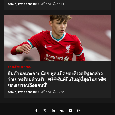
admin_livefootball888
3 ปี ago
4644
1 min read
ตลาดซื้อขายนักเตะ
ยืมตัวนักเตะอายุน้อย ฟูลแบ็คของลิเวอร์พูลกล่าว
ว่าเขาพร้อมสำหรับ ‘พรีซีซั่นที่ยิ่งใหญ่ที่สุดในอาชีพ
ของเขาจนถึงตอนนี้’
admin_livefootball888
3 ปี ago
2782
Facebook
Twitter
Linkedin
VK
Youtube
Instagram