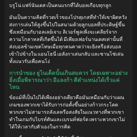
บรูโน่ แฟร์นันเดส เป็นคนแรกที่ได้บอลเกือบทุกลูก
มันเป็นความคิดที่รวดเร็วของโปรตุเกสที่ทำให้เขาผิดหวัง
ส่งการเล่นให้สูงขึ้นไปในสนามด้วยลูกบอลที่ประดิษฐ์ขึ้น
ซึ่งเหมือนกับวอลเลย์เจาะ ลิเวอร์พูลเพิ่งจะเคลียร์จาก
ความโกลาหลที่เกิดขึ้นได้ มีเพียงเฟอร์นานเดสเท่านั้นที่
ส่งบอลข้ามเขตโทษเมื่อทุกคนคาดว่าจะยิงหรือส่งบอล
เข้าไปข้างใน แอนโธนี่ เอลังกาเล่นกลับ และซานโช่เล่น
ทั้งแนวรับเพื่อคนโง่
การนำของ ยูไนเต็ดนั้นเกินสมควร โดยเฉพาะอย่าง
ยิ่งเมื่อพิจารณาว่า อีแลงก้า ตีตำแหน่งได้เร็วแค่
ไหน
ข้อแม้ที่เป็นไปได้เพียงอย่างเดียวคือมันเหมือนกับว่าแผน
เกมของพวกเขาได้รับการก่อตั้งขึ้นอย่างก้าวกระโดด
พวกเขาไม่สามารถลังเลหรือสงสัยในแนวทางที่พวกเขา
ทำในเกมกับไบรท์ตันและเบรนท์ฟอร์ด เพราะพวกเขาไม่
ได้ให้เวลากับตัวเองในการคิด