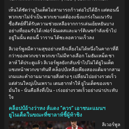
เห็นได้ชัดว่ายูไนเต็ดไม่สามารถก้าวต่อไปได้อีก แต่ตอนนี้
พวกเขาไม่จำเป็น พวกเขาแค่ต้องแข็งแกร่งในแนวรับ
ซื่อสัตย์ที่ได้รับความช่วยเหลือจากการเล่นเย้ยหยันบาง
อย่างที่ยอมรับได้ เฟอร์นันเดสและมาร์ติเนซกำลังเข้าไป
อยู่ในนั้น ตอนนี้ วาราน ได้ชะลอความเร็วลง
ลิเวอร์พูลมีความสุขอย่างหลีกเลี่ยงไม่ได้หนึ่งในคาถาที่ดี
กว่าของพวกเขา พวกเขาไม่มีทางเลือก โมฮัมเหม็ด ซา
ลาห์ ได้ประตูแล้ว ลิเวอร์พูลยังกลับเข้าไปไม่ได้ยูไนเต็ด
แซงหน้าพวกเขาทันที คล็อปป์เหลือเพียงสองแต้มจากสาม
เกมและคำถามมากมายสิ่งต่าง ๆ เปลี่ยนไปอย่างรวดเร็ว
แต่ส่วนใหญ่เป็นเพราะ เตนฮากทำให้ ยูไนเต็ดของเขา
มั่นใจ – นั่นคือสิ่งที่เป็น – เร่งอย่างรวดเร็วอย่างน่าประทับ
ใจ
คล็อปป์อ้างว่าหง ส์แดง “ควร” เอาชนะแมนฯ
ยูไนเต็ดในขณะที่ซาลาห์ชี้ผู้ท้าชิง
ลิเวอร์พูล