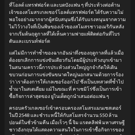
ที่โอลด์ แทรฟฟอร์ด และบดบังแฟน ๆ ที่ประท้วงต่อต้าน
เจ้าของสโมสรเกลเซอร์โอลด์แทรฟฟอร์ด ได้รับความไม่
พอใจอย่างมากจากผู้สนับสนุนซึ่งได้รับแรงหนุนจากความ
ไม่ไว้วางใจที่เป็นพิษของเจ้าของสโมสรชาวอเมริกันหลัง
จากเริ่มต้นฤดูกาลที่ได้เห็นความพ่ายแพ้ติดต่อกันที่ไบร
ตันและเบรนท์ฟอร์ด
แต่ไม่มีการทำซ้ำของฉากอันน่าทึ่งของฤดูกาลที่แล้วเมื่อ
ต้องยกเลิกการแข่งขันเดียวกันโดยมีผู้ประท้วงบุกเข้ามา
ในสนามคราวนี้การประท้วงส่วนใหญ่ถูกจำกัดให้เดิน
ขบวนก่อนการแข่งขันขนาดใหญ่นอกสนามด้วยการร้อง
ว่า ‘เราต้องการให้เกลเซอร์ออกไป’ ซึ่งเป็นบทสวดที่ซ้ำไป
ซ้ำมาในสเตเดียม แม้ในขณะที่ คาเซมิโร่ซึ่งเป็นการเข้า
ซื้อกิจการล่าสุดของ ยูไนเต็ดถูกนำเสนอต่อแฟน ๆ
ครอบครัวเกลเซอร์เข้าครอบครองสโมสรแมนเชสเตอร์
ในปี 2548 และชำระหนี้ให้กับสโมสรจำนวน 550 ล้าน
ปอนด์ในชั่วข้ามคืน เมื่อเร็วๆ นี้ จิม แรตคลิฟฟ์ มหาเศรษฐี
ชาวอังกฤษได้แสดงความสนใจในการเข้าซื้อกิจการของ