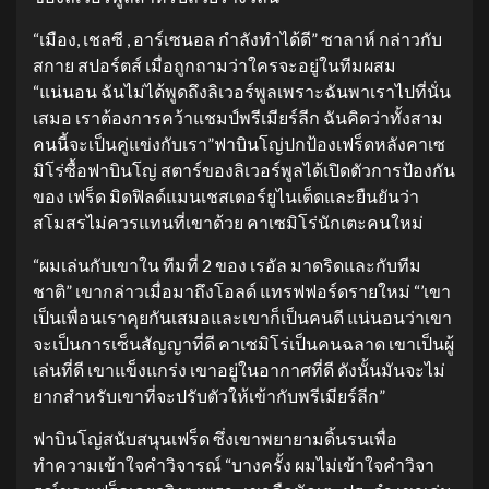
“เมือง, เชลซี , อาร์เซนอล กำลังทำได้ดี” ซาลาห์ กล่าวกับ
สกาย สปอร์ตส์ เมื่อถูกถามว่าใครจะอยู่ในทีมผสม
“แน่นอน ฉันไม่ได้พูดถึงลิเวอร์พูลเพราะฉันพาเราไปที่นั่น
เสมอ เราต้องการคว้าแชมป์พรีเมียร์ลีก ฉันคิดว่าทั้งสาม
คนนี้จะเป็นคู่แข่งกับเรา”ฟาบินโญ่ปกป้องเฟร็ดหลังคาเซ
มิโร่ซื้อฟาบินโญ่ สตาร์ของลิเวอร์พูลได้เปิดตัวการป้องกัน
ของ เฟร็ด มิดฟิลด์แมนเชสเตอร์ยูไนเต็ดและยืนยันว่า
สโมสรไม่ควรแทนที่เขาด้วย คาเซมิโร่นักเตะคนใหม่
“ผมเล่นกับเขาใน ทีมที่ 2 ของ เรอัล มาดริดและกับทีม
ชาติ” เขากล่าวเมื่อมาถึงโอลด์ แทรฟฟอร์ดรายใหม่ “’เขา
เป็นเพื่อนเราคุยกันเสมอและเขาก็เป็นคนดี แน่นอนว่าเขา
จะเป็นการเซ็นสัญญาที่ดี คาเซมิโร่เป็นคนฉลาด เขาเป็นผู้
เล่นที่ดี เขาแข็งแกร่ง เขาอยู่ในอากาศที่ดี ดังนั้นมันจะไม่
ยากสำหรับเขาที่จะปรับตัวให้เข้ากับพรีเมียร์ลีก”
ฟาบินโญ่สนับสนุนเฟร็ด ซึ่งเขาพยายามดิ้นรนเพื่อ
ทำความเข้าใจคำวิจารณ์ “บางครั้ง ผมไม่เข้าใจคำวิจา