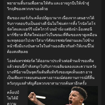
พยายามดิ้นรนเพื่อตามให้ทัน และอาจถูกบีบให้เข้าสู่
วิกฤติของพวกเขาเองด้วย
ทีมของ เจอร์เก้น คล็อปป์ดูเบามาก เนื่องจาก เตนฮากได้
รับการตอบรับเป็นอย่างดี นั่นไม่ใช่แค่การทิ้ง โรนัลโดโร
นัลโดและแฮร์รี แม็คไกวร์ บนม้านั่ง แต่ยังนำ อ็องตอนี
มาร์ซียาล ที่เกิดใหม่ออกไปในขณะที่ทีมของเขาดูเหมือน
จะหลุดออกไป เขาใส่ มาร์คัสแรชฟอร์ดผ่านและไปข้าง
หน้าซึ่งมีแรงบันดาลใจในทำนองเดียวกันทำให้เกมนี้ไม่
ต้องสงสัยเลย
โอลด์แทรฟฟอร์ด ได้ออกมาประท้วงต่อต้านเจ้าของทีม
แล้ว ตอนนี้กำลังสนุกไปกับการเฉลิมฉลองและความหวัง
บางทีนี่อาจเป็นจุดเริ่มต้นที่แท้จริงของยุคเท็นแฮก อาจ
เป็นเพียงการตอบสนองทางอารมณ์ต่อสถานการณ์ที่สิ้น
หวังกุญแจสำคัญคือพวกเขาสามารถค้นหาอีกครั้ง
คล็อปป์
ไม่ได้มี
ความ