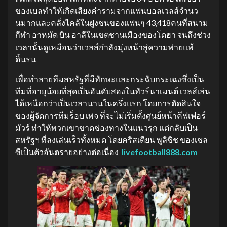
ของเบลทําให้เกิดเสียงคํารามจากแฟนบอลเวลส์จํานว
นมากและคลั่งไคล้ในฝูงชนของแฟนๆ 43,418คนที่สนาม
กีฬา อาหมัด บิน อาลีในเขตชานเมืองของโดฮา จนถึงช่วง
เวลานั้นดูเหมือนว่าเวลส์กําลังมุ่งหน้าสู่ความพ่ายแพ้
ดิ้นรน
เพื่อทําลายทีมสหรัฐที่มีทักษะและกระฉับกระเฉงซึ่งเป็น
ทีมที่อายุน้อยที่สุดเป็นอันดับสองในทัวร์นาเมนต์ เวลส์เล่น
ได้เหนือกว่าเป็นเวลานานในครึ่งแรก โดยการตัดสินใจ
ของผู้จัดการทีมร็อบ เพจ ที่จะไม่เริ่มตั้งศูนย์หน้าคีฟเฟอร์
มัวร์ ทําให้พวกเขาขาดช่องทางในแนวรุก แต่กลับเป็น
สหรัฐฯ ที่ลงเล่นเร็วทั้งหมด โดยคริสเตียน พูลิซิช ของเชล
ซีเป็นตัวอันตรายอย่างต่อเนื่อง
livefootball888.com