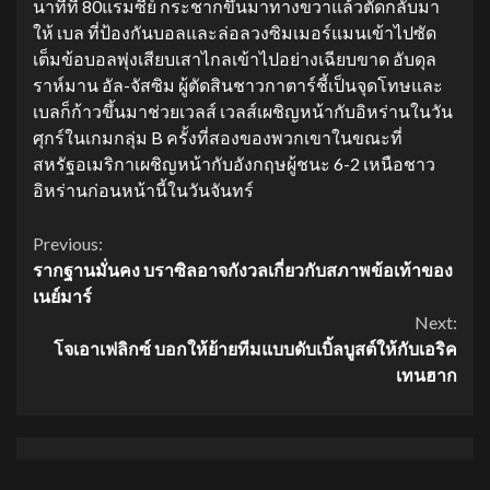
นาทีที่ 80แรมซี่ย์ กระชากขึ้นมาทางขวาแล้วตัดกลับมา
ให้ เบล ที่ป้องกันบอลและล่อลวงซิมเมอร์แมนเข้าไปซัด
เต็มข้อบอลพุ่งเสียบเสาไกลเข้าไปอย่างเฉียบขาด อับดุล
ราห์มาน อัล-จัสซิม ผู้ตัดสินชาวกาตาร์ชี้เป็นจุดโทษและ
เบลก็ก้าวขึ้นมาช่วยเวลส์ เวลส์เผชิญหน้ากับอิหร่านในวัน
ศุกร์ในเกมกลุ่ม B ครั้งที่สองของพวกเขาในขณะที่
สหรัฐอเมริกาเผชิญหน้ากับอังกฤษผู้ชนะ 6-2 เหนือชาว
อิหร่านก่อนหน้านี้ในวันจันทร์
Continue
Previous:
รากฐานมั่นคง บราซิลอาจกังวลเกี่ยวกับสภาพข้อเท้าของ
Reading
เนย์มาร์
Next:
โจเอาเฟลิกซ์ บอกให้ย้ายทีมแบบดับเบิ้ลบูสต์ให้กับเอริค
เทนฮาก