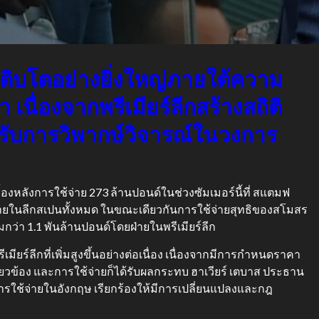
ีเติบโตอย่างยิ่งใหญ่ภายใต้ความ
นื่องจากพรีเมียร์ลีกสร้างสถิติ
้รับการวิพากษ์วิจารณ์ในวงการ
เบื้องหลังการใช้จ่าย 273 ล้านปอนด์ในช่วงซัมเมอร์นี้ที่ สแตมฟ
ช้จ่ายในลีกสเปนทั้งหมด ในขณะเดียวกันการใช้จ่ายสุทธิของสโมสร
ว่า 1.1 พันล้านปอนด์โดยฝ่ายในพรีเมียร์ลีก
ียร์ลีกที่เพิ่มสูงขึ้นอย่างต่อเนื่อง เนื่องจากมีการกำหนดราคา
กี่ยวข้อง และการใช้จ่ายก็ได้รับผลกระทบ ฮาเวียร์ เตบาส ประธาน
์การใช้จ่ายในอังกฤษ เรียกร้องให้มีการเปลี่ยนแปลงและกฎ