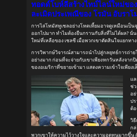
ทอดด์โบห์ลีสร้างไทม์ไลน์ใหม่ของ
ละเมิดประเพณีของ โรมัน อับราโม
การไล่โทมัสทูเชลอย่างโหดเหี้ยมอาจดูเหมือนเป็นจุด
ออกไปมาก ทำไมต้องยืนกรานกับสิ่งที่ไม่ได้ผล? นั่
ใหม่ที่เหลือของ เชลซี เมื่อพวกเขาตัดสินใจแยกทางก
การวิพากษ์วิจารณ์สามารถนำไปสู่กลยุทธ์การถ่ายโอ
อย่างมาก ก่อนที่จะจ่ายกับเขาเพียงหกวันหลังจากป
ของอเมริกาที่ขยายเข้ามา แสดงความเข้าใจเพียงเล็
แล
ช่ว
อย่
ปร
ต้
วิ
กล
พวกเขาให้ความไว้วางใจและความอดทนมากขึ้น สัญญา