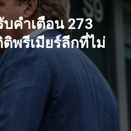
้รับคำเตือน 273
รีเมียร์ลีกที่ไม่