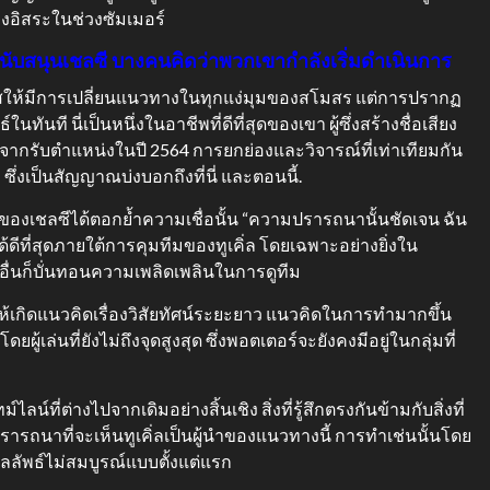
่างอิสระในช่วงซัมเมอร์
สนับสนุนเชลซี บางคนคิดว่าพวกเขากำลังเริ่มดำเนินการ
กาสให้มีการเปลี่ยนแนวทางในทุกแง่มุมของสโมสร แต่การปรากฏ
นทันที นี่เป็นหนึ่งในอาชีพที่ดีที่สุดของเขา ผู้ซึ่งสร้างชื่อเสียง
งจากรับตำแหน่งในปี 2564 การยกย่องและวิจารณ์ที่เท่าเทียมกัน
เป็นสัญญาณบ่งบอกถึงที่นี่ และตอนนี้.
ของเชลซีได้ตอกย้ำความเชื่อนั้น “ความปรารถนานั้นชัดเจน ฉัน
ีที่สุดภายใต้การคุมทีมของทูเคิ่ล โดยเฉพาะอย่างยิ่งใน
งอื่นก็บั่นทอนความเพลิดเพลินในการดูทีม
เกิดแนวคิดเรื่องวิสัยทัศน์ระยะยาว แนวคิดในการทำมากขึ้น
ู้เล่นที่ยังไม่ถึงจุดสูงสุด ซึ่งพอตเตอร์จะยังคงมีอยู่ในกลุ่มที่
ลน์ที่ต่างไปจากเดิมอย่างสิ้นเชิง สิ่งที่รู้สึกตรงกันข้ามกับสิ่งที่
ารถนาที่จะเห็นทูเคิ่ลเป็นผู้นำของแนวทางนี้ การทำเช่นนั้นโดย
ัพธ์ไม่สมบูรณ์แบบตั้งแต่แรก