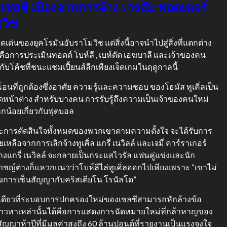
เชลซี เนื่องจากการจ้าง เกรอัม พอตเตอร์
วิช
เด่นของยุคโรมันอับราโมวิช แต่สิ่งนี้อาจนำไปสู่สิ่งที่แตกต่าง
นคือการประเมินทอดด์ โบห์ลี , เบห์ดัด เอฆบาลี และเจ้าของคน
ับโค้ชที่ชนะแชมเปี้ยนส์ลีกเพียงเจ็ดเกมในฤดูกาลนี้
นที่ถูกต้องซึ่งอาศัย ความรู้และความชอบ ของโธมัส ทูเคิ่ลเป็น
ิดหน้าต่าง สำหรับบางคน การรับรู้ถึงความเป็นเจ้าของคนใหม่
กน้อยเกี่ยวกับฟุตบอล
ะการตัดสินใจทั้งหมดของพวกเขาตามความตั้งใจ จะได้รับการ
ยเหลือจากการเลิกจ้างทูเคิ่ล แกรี่ เนวิลล์ และเจมี่ คาร์ราเกอร์
างแกรี่ เนวิลล์ จะกลายเป็นกระแสไวรัล แฟนคู่แข่งและนัก
าชญ์ต่างก็แหวกแนวว่าโบห์ลีไล่ทูเคิ่ลออกไปเพียงเพราะ “เขาไม่
องการเซ็นสัญญากับคริสเตียโน โรนัลโด”
ธีเดียวที่ระบอบการปกครองใหม่ของเชลซีสามารถหักล้างข้อ
่าวหาเหล่านั้นได้คือการแสดงการนัดหมายใหม่ที่กล้าหาญของ
ห้าปีที่มีมูลค่าสูงถึง 60 ล้านปอนด์ที่รายงานเป็นแรงจูงใจ