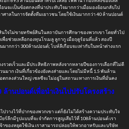
 และอีก 69.5 ล้านปอนด์สำหรับเวสลีย์ โฟฟาน่า กองหลังของเลส
์ดูเหมือนจะเป็นข้อตกลงที่น่าประทับใจมากกว่าเมื่อมองย้อนกลับไป
นมหาศาลในการจัดตั้งทีมเยาวชน โดยใช้เงินมากกว่า 40 ล้านปอนด์
ตัดสินใจไม่ขายทรัพย์สินในสถาบันการศึกษาของพวกเขา โดยทั่วไป
่อช่วยเหลือกองทุนโรเมลู ลูกากู เมื่อฤดูร้อนที่แล้ว สองปี
ั้นมากกว่า 300ล้านปอนด์; โบห์ลีเกือบจะเท่ากับในหน้าต่างแรก
ย่างรวดเร็วและมีประสิทธิภาพหลังจากหลายปีของการเลือกที่ไม่ดี
นมาก เงินที่เกี่ยวข้องยังคงส่ายและโดยไม่มีหนี้ 1.5 พันล้าน
นข้อตกลงส่วนใหญ่ เชลซีจะไม่อยู่ในสถานะทางการเงินที่มั่นคง
 800 ล้านปอนด์เพื่อนำเงินไปปรับโครงสร้าง
ปวางไว้ที่ปากของพวกเขา แต่ก็ยังไม่ได้สร้างความประทับใจ
รีเมียร์ลีกมีรูปแบบที่จะจำกัดการสูญเสียไว้ที่ 108ล้านปอนด์ เรา
ถ้าเจ้าของหยุดใช้เงิน เราสามารถปล่อยให้พวกอาหรับและบริษัท