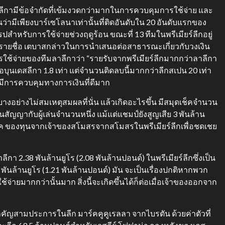
ลีกามีข้อจำกัดที่เข้มงวดกว่ามากในการควบคุมการใช้จ่าย และ
นว่ามีเพียงบาร์เซโลนาเท่านั้นที่ติดอันดับใน 20 อันดับแรกของ
รปสำหรับการใช้จ่ายช่วงฤดูร้อน ขณะที่ 13 ทีมในพรีเมียร์ลีกอยู่
รายชื่อ เตบาสกล่าวในการนำเสนอต่อสาธารณะเกี่ยวกับวงเงิน
รใช้จ่ายของทีมลาลีกาว่า “รายรับจากพรีเมียร์ลีกมากกว่าลาลีกา
อบุนเดสลีกา 1.8 เท่า แต่จำนวนติดลบนี้มากกว่าลีกสเปน 20 เท่า
งมีการควบคุมทางการเงินที่ดีมาก
บางอย่างไม่สมเหตุสมผลที่นั่น แล้วเกิดอะไรขึ้น มีสมุดเช็คจำนวน
สัญญากับผู้เล่นจำนวนหนึ่ง แม้แต่แชมป์ยังสูญเสีย 3 พันล้าน
ิจาค ของทุนจากเจ้าของสโมสรจากสโมสรในพรีเมียร์ลีกเพื่อชดเชย
ลีกา 2.38 พันล้านยูโร (2.08 พันล้านปอนด์) ในพรีเมียร์ลีกซึ่งเป็น
พันล้านยูโร (1.21 พันล้านปอนด์) มัน จะเป็นเรื่องปกติหากพวก
จ่ายมากกว่านั้นมาก สิ่งนี้จะเกิดขึ้นได้ก็ต่อเมื่อเจ้าของออกจาก
คัญสามประการในลีก มาร์คคูคูเรลลา จากไบรตัน ด้วยค่าตัวที่