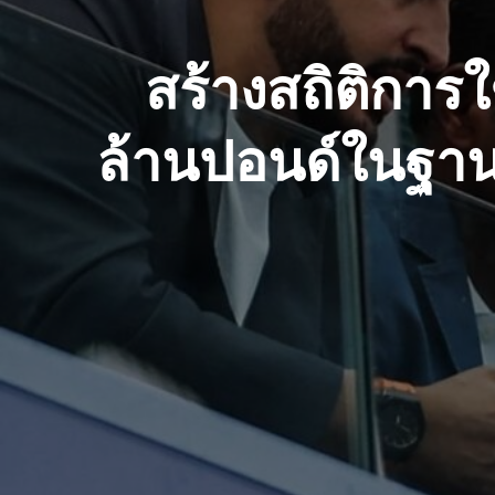
สร้างสถิติการใ
ล้านปอนด์ในฐานะห