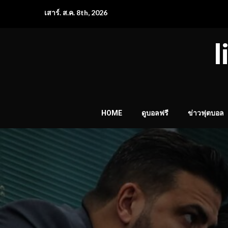
Skip
เสาร์. ส.ค. 8th, 2026
to
content
l
HOME
ดูบอลฟรี
ข่าวฟุตบอล