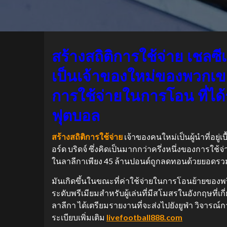
สร้างสถิติการใช้จ่าย เชลซ
เป็นเจ้าของใหม่ของพวกเขา เ
การใช้จ่ายในการโอน ที่ได
ฟุตบอล
สร้างสถิติการใช้จ่าย
เจ้าของคนใหม่เป็นผู้นำที่อยู่
อร์ด บริดจ์ ซึ่งคิดเป็นมากกว่าครึ่งหนึ่งของการใ
ในลาลีกาเพียง 45 ล้านปอนด์ถูกลดทอนด้วยยอดรวมก
มันเกิดขึ้นในขณะที่ค่าใช้จ่ายในการโอนย้ายของพรีเม
ระดับพรีเมียมสำหรับผู้เล่นที่มีสโมสรในอังกฤษที่เ
ลาลีกา ได้เตรียมรายงานที่จะส่งไปยังยูฟ่า วิจารณ
ระเบียบเพิ่มเติม
livefootball888.com