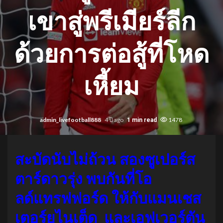
เขาสู่พรีเมียร์ลีก
ด้วยการต่อสู้ที่โหด
เหี้ยม
admin_livefootball888
4 ปี ago
1478
1 min read
สะบัดนับไม่ถ้วน สองซูเปอร์ส
ตาร์ดาวรุ่ง พบกันที่โอ
ลด์แทรฟฟอร์ด ให้กับแมนเชส
เตอร์ยูไนเต็ด และเอฟเวอร์ตัน