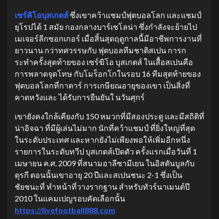
เซร์คิโอบุสเกตส์
ซึ่งเขาคว้าแชมป์ฟุตบอลโลก และแชมป์
ยุโรปได้ 1 สมัย กองกลางบาร์เซโลน่า ซึ่งกําลังจะย้ายไป
เมเจอร์ลีกซอกเกอร์ เมื่อสิ้นสุดฤดูกาลนี้มีอาชีพการงานที่
ยาวนาน กว่าทศวรรษกับ ฟุตบอลทีมชาติสเปน การก
ระทําครั้งสุดท้ายของ เซร์ฆิโอ บุสเกตส์ ในเสื้อสเปนคือ
การพลาดจุดโทษ กับโมร็อกโกในรอบ 16 ทีมสุดท้ายของ
ฟุตบอลโลกที่กาตาร์ การเกษียณอายุของเขา เป็นสิ่งที่
คาดหวังและ ได้รับการยืนยันใ นวันศุกร์
เขายังคงใกล้เคียงกับ 150 หมวกที่มีสองประตู และมีสถิติที่
น่าอิจฉา ที่มีผู้เล่นไม่มาก นักที่คว้าแชมป์ ที่ยิ่งใหญ่ที่สุด
ในระดับประเทศ และหากยังไม่เพียงพอให้เพิ่มอีกหนึ่ง
รายการในระดับทวีป บุสเกตส์เปิดตัว ครั้งแรกเมื่อวันที่ 1
เมษายน ค.ศ. 2009 ที่สนามอาลีซามีเยน ในอิสตันบูลกับ
ตุรกี ตอนนั้นเขาอายุ 20 ปีและสเปนชนะ 2-1 ซึ่งเป็น
ชัยชนะที่ ทําหน้าที่วางรากฐาน สําหรับทัวร์นาเมนต์ปี
2010 ในแคมเปญรอบคัดเลือกนั้น
https://livefootball888.com