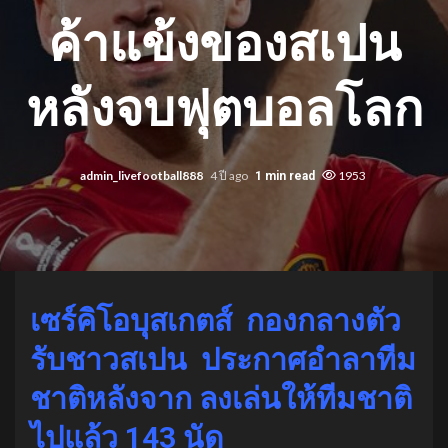
ค้าแข้งของสเปน
หลังจบฟุตบอลโลก
admin_livefootball888
4 ปี ago
1953
1 min read
เซร์คิโอบุสเกตส์ กองกลางตัว
รับชาวสเปน ประกาศอําลาทีม
ชาติหลังจาก ลงเล่นให้ทีมชาติ
ไปแล้ว 143 นัด