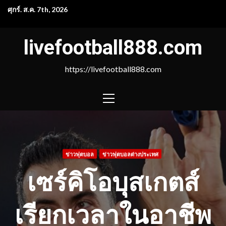
Skip
ศุกร์. ส.ค. 7th, 2026
to
content
livefootball888.com
https://livefootball888.com
PRIMARY
MENU
ข่าวฟุตบอล
ข่าวฟุตบอลต่างประเทศ
เซร์คิโอบุสเกตส์
เรียกเวลาในอาชีพ