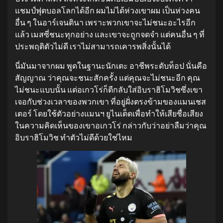
แชมป์ฟุตบอลโลกได้อีก ผมไม่ได้ห่วงเขาผม เป็นห่วงคน
อื่น ๆ ในอาร์เจนตินา เพราะพวกเขาจะไม่ชนะอะไรอีก
แล้ว เมสซี่ชนะทุกอย่าง และเขาจะถูกจดจํา แต่คนอื่น ๆ ที่
ประพฤติตัวไม่ดี เราไม่สามารถเคารพสิ่งนั้นได้
นี่มันมาจากผม พูดในฐานะนักเตะ อาชีพระดับท็อป นั่นคือ
สัญญาณ ว่าคุณจะชนะสักครั้ง แต่คุณจะไม่ชนะอีก คุณ
ไม่ชนะแบบนั้น แต่อเกวโร่ก็ตีกลับใส่อิบราฮิโมวิชซึ่งเขา
เจอกับช่วงเวลาของพวกเขา ที่อยู่ฝั่งตรงข้ามของแมนเชส
เตอร์ โดยใช้ตัวอย่างแมนฯ ยูไนเต็ดเพื่อทําให้เสียชื่อเสียง
ในความคิดเห็นของเขาอเกวโร่ กล่าวกับว่าอย่าลืมว่าคุณ
อิบราฮิโมวิช ทําตัวไม่ดีด้วยใช่ไหม