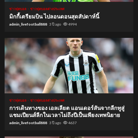
ข่าวฟุตบอล
ข่าวฟุตบอลต่างประเทศ
มิกกี้เตรียมบิน ไปลอนดอนสุดสัปดาห์นี้
admin_livefootball888
3 ปี ago
4994
1 min read
ข่าวฟุตบอล
ข่าวฟุตบอลต่างประเทศ
การเดินทางของ เอลเลียต แอนเดอร์สันจากลีกทูสู่
แชมเปียนส์ลีกในเวลาไม่ถึงปีเป็นเพียงเทพนิยาย
admin_livefootball888
3 ปี ago
4637