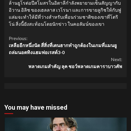
ล้านยูโรต่อปีสโมสรในอิตาลีกําลังพยายามเซ็นสัญญากับ
อิวาน อิลิช ของเฮลลาส เวโรนา และการขายลูกิชให้กับฟู
แล่มจะทําให้มีที่ว่างสําหรับเพื่อนร่วมชาติของเขาที่โตริ
โน่ สิ่งนี้ยังสะท้อนโดยนักข่าว ในคอลัมน์ของเขา
Continue
Previous:
เหลืออีกหนึ่งนัด สี่สิ่งที่เตนฮากทำถูกต้องในเกมที่แมนยู
Reading
ถล่มนอตทิงแฮมฟอเรสต์3-0
Next:
พลาดเกมสำคัญ ลุค ชอว์พลาดเกมคาราบาวคัพ
You may have missed