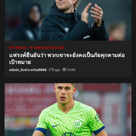
1 min read
ข่าวฟุตบอล
ข่าวฟุตบอลต่างประเทศ
แฟรงค์ยืนยันว่า พวกเขาจะยังคงเป็นภัยคุกคามต่อ
เป้าหมาย
admin_livefootball888
3 ปี ago
5045
1 min read