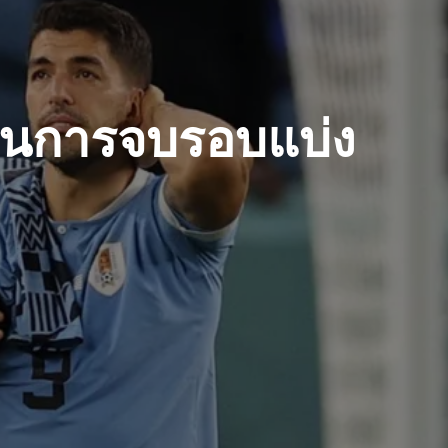
าในการจบรอบแบ่ง