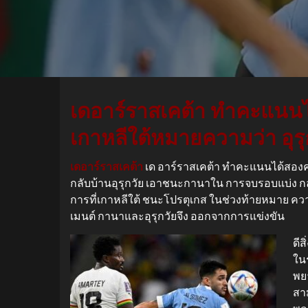
เดอาร์ราสเคต้า ทําคะแนนไ
เกาหลีใต้หมายความว่า อุร
เดอาร์ราสเคต้า
เด อาร์ราสเคต้า ทําคะแนนได้สองค
กลับบ้านอุรุกวัย เอาชนะกานาใน การจบรอบแบ่ง กลุ่
การที่เกาหลีใต้ ชนะโปรตุเกส ในช่วงท้ายหมาย ควา
เมนต์ กานาและอุรุกวัยจึง ออกจากการแข่งขัน
ดีส
ใน
พย
สาม