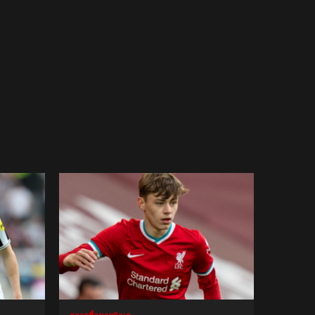
1 min read