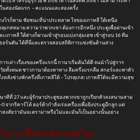
ดไป สําหรับอุรุกวัย พวกเขาทําในสิ่งที่พวกเขา ไม่สามารถทํา
้ ในสองนัดแรก – คะแนนและสองครั้ง
่างไรก็ตาม ชัยชนะที่น่าประหลาด ใจของเกาหลี ใต้เหนือ
รตุเกสหมาย ความว่าพวกเขา ต้องการอีกหนึ่ง ประตูเพื่อผ่านเข้า
กาหลี ใต้ต่างก็ผ่านเข้าสู่รอบแบ่งกลุ่มเฮช เข้าสู่รอบ 16 ทีม
อร์นตัน ได้ที่นี่และตรวจสอบสถิติการแข่งขันด้านล่าง
รเล่า เรื่องของครึ่งแรกนี้ กานาเริ่มต้นได้ดี จนนําไปสู่การ
ุรุกวัยทั้งหมด ชาวกานาต้องหาทาง ลืมครึ่งแรกลืม สกอร์และพาตัว
่งหลังช่วงพักครึ่งที่เกาหลีใต้ – โปรตุเกส: เกาหลีใต้จะมีความสุข
าทีที่ 27 และผู้รักษาประตูของพวกเขาถูกเรียกตัวลงสนามสาม
 จากริคาร์โด้ ฮอร์ต้ากําลังเร่งเครื่องเพื่อยิงประตูอีกลูก แต่
ราสงสัยว่ามันจะดราม่าหรือไม่และมันก็เป็นอย่างนั้นอย่าง
มีโอกาส ขึ้นนําหลังดวลจุดโทษ