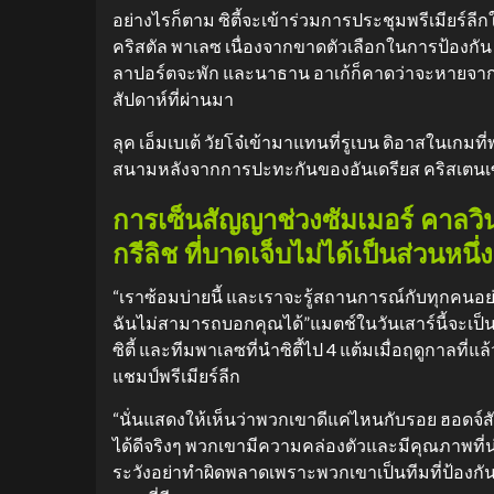
อย่างไรก็ตาม ซิตี้จะเข้าร่วมการประชุมพรีเมียร์ลีกใ
คริสตัล พาเลซ เนื่องจากขาดตัวเลือกในการป้องกั
ลาปอร์ตจะพัก และนาธาน อาเก้ก็คาดว่าจะหายจากอา
สัปดาห์ที่ผ่านมา
ลุค เอ็มเบเต้ วัยโจ๋เข้ามาแทนที่รูเบน ดิอาสในเกม
สนามหลังจากการปะทะกันของอันเดรียส คริสเตนเ
การเซ็นสัญญาช่วงซัมเมอร์ คาลวิน ฟ
กรีลิช ที่บาดเจ็บไม่ได้เป็นส่วนหนึ
“เราซ้อมบ่ายนี้ และเราจะรู้สถานการณ์กับทุกคนอย่
ฉันไม่สามารถบอกคุณได้”แมตช์ในวันเสาร์นี้จะเป็นก
ซิตี้ และทีมพาเลซที่นำซิตี้ไป 4 แต้มเมื่อฤดูกาลที
แชมป์พรีเมียร์ลีก
“นั่นแสดงให้เห็นว่าพวกเขาดีแค่ไหนกับรอย ฮอดจ์สัน
ได้ดีจริงๆ พวกเขามีความคล่องตัวและมีคุณภาพที่น
ระวังอย่าทำผิดพลาดเพราะพวกเขาเป็นทีมที่ป้องกัน