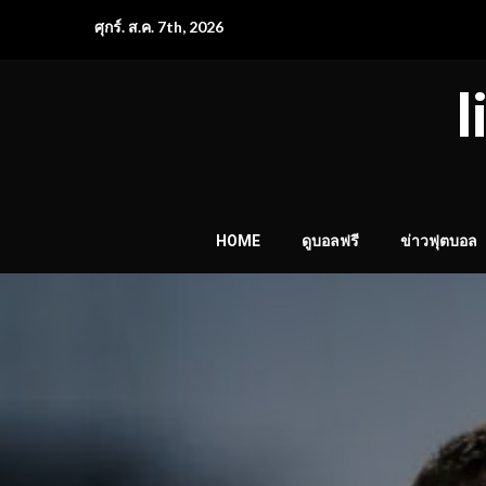
Skip
ศุกร์. ส.ค. 7th, 2026
to
content
l
HOME
ดูบอลฟรี
ข่าวฟุตบอล