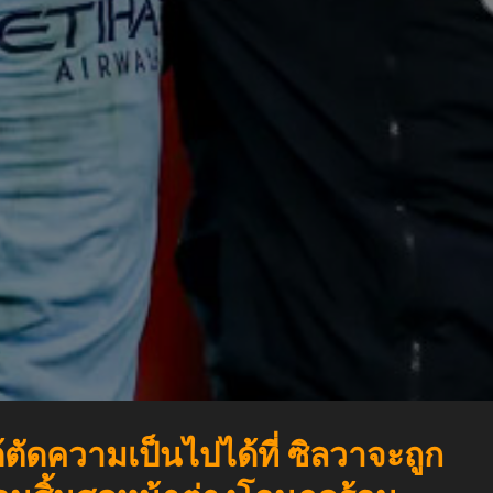
้ตัดความเป็นไปได้ที่ ซิลวาจะถูก