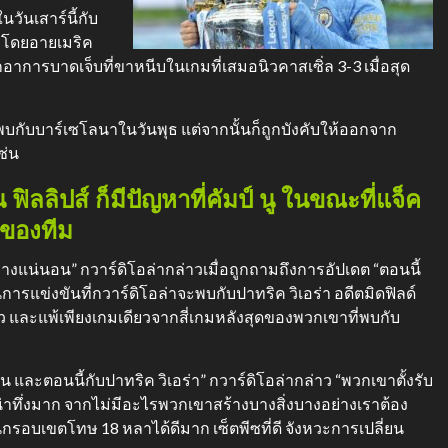
นวันเสาร์นี้กับ
น โดยอายเมริค
การบาดเจ็บที่ขาหนีบในเกมที่เสมอนิวคาสเซิ่ล 3-3 เมื่อสุด
ที่พบกับบาร์เซโลนาในวันพุธ แต่จากนั้นก็ถูกบังคับให้ออกจาก
ซ่น
ิลลิปส์ ก็มีปัญหาที่คัมป์ นู ในขณะที่แจ็ค
่งของทีม
างแน่นอน” กวาร์ดิโอล่ากล่าวเมื่อถูกถามถึงการอัปเดต “ตอนนี้
ารแข่งขันที่กวาร์ดิโอล่าจะพบกับปาทริค วิเอร่า อดีตมิดฟิลด์
่แล้ว และแพ้เพียงเกมเดียวจากสี่เกมหลังสุดของพวกเขาที่พบกับ
 และตอนนี้กับปาทริค วิเอร่า” กวาร์ดิโอล่ากล่าว “พวกเขาตั้งรับ
่าทึ่งมาก จากไม่มีอะไรพวกเขาสร้างบางสิ่งบางอย่างเราต้อง
กรอบเขตโทษ 18 หลาได้ดีมาก เซ็ตพีซที่ดี จังหวะการเปลี่ยน