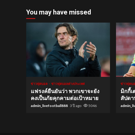
You may have missed
1 min read
1 min re
ข่าวฟุตบอล
ข่าวฟุตบอลต่างประเทศ
ข่าวฟุตบ
แฟรงค์ยืนยันว่า พวกเขาจะยัง
มิกกี
คงเป็นภัยคุกคามต่อเป้าหมาย
สัปดาห์
admin_livefootball888
3 ปี ago
5046
admin_li