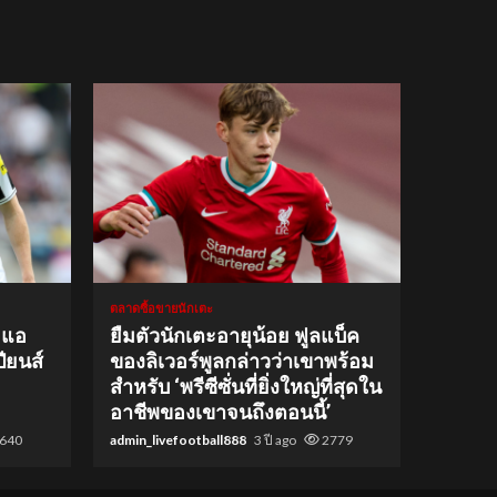
1 min read
ตลาดซื้อขายนักเตะ
 แอ
ยืมตัวนักเตะอายุน้อย ฟูลแบ็ค
ียนส์
ของลิเวอร์พูลกล่าวว่าเขาพร้อม
สำหรับ ‘พรีซีซั่นที่ยิ่งใหญ่ที่สุดใน
อาชีพของเขาจนถึงตอนนี้’
640
admin_livefootball888
3 ปี ago
2779