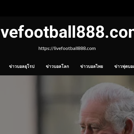
ivefootball888.c
https://livefootball888.com
ข่าวบอลยุโรป
ข่าวบอลโลก
ข่าวบอลไทย
ข่าวฟุตบอ