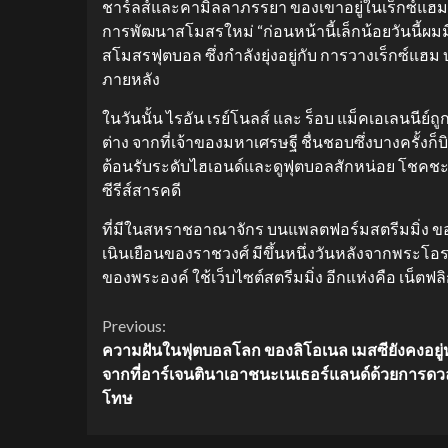
ชาร์ลส์และคามิลลาภรรยา ของเขาอยู่ในเร็กซ์แฮม เ
การพัฒนาสโมสรใหม่ “ก่อนหน้านี้เล็กน้อยวันนี้ผมมี
สโมสรฟุตบอล ซึ่งกําลังยุ่งอยู่กับ การวางเร็กซ์แฮม
ภายหลัง
ในวันนั้น ไรอัน เรย์โนลส์ และ ร็อบ แม็คเอเลนนีย์
ต่าง จากที่เจ้าของมหาเศรษฐี ชื่นชอบซึ่งบางครั้งก็บ
ต้อนรับระดับไฮเอนด์และดูฟุตบอลสักหน่อย โชคช
ซีรีส์สารคดี
ที่มีในสหราชอาณาจักร บนแพลตฟอร์มสตรีมมิ่ง ของดิส
เนินเยือนของราชวงศ์ มีขึ้นหนึ่งวันหลังจากพระโอ
ของพระองค์ ใช้เว็บไซต์สตรีมมิ่ง อีกแห่งคือ เน็ตฟล
Continue
Previous:
ความฝันในฟุตบอลโลก ของลิโอเนล เมสซียังคงอยู่
Reading
จากที่อาร์เจนตินาเอาชนะเนเธอร์แลนด์ด้วยการดว
โทษ