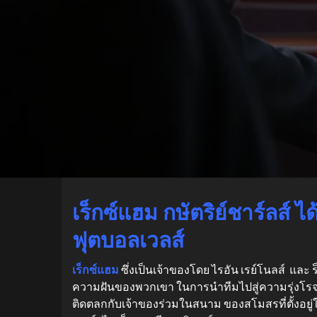
เร็กซ์แฮม กษัตริย์ชาร์ลส์ 
ฟุตบอลเวลส์
เร็กซ์แฮม
ซึ่งเป็นเจ้าของโดย ไรอัน เรย์โนลส์ และ ร็
ความฝันของพวกเขา ในการนําทีมไปสู่ความรุ่งโรจน
ติดตลกกับเจ้าของร่วมในสนาม ของสโมสรที่ตั้งอยู่ในเ