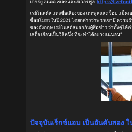
เตอร์ยูไนเต็ด เชลซีและลิเวอร์พูล
https://livefoo
เรย์โนลด์ส แห่งชื่อเสียงของ เดดพูลและ ร็อบ แม็คเอ
ซื้อสโมสรในปี 2021 โดยกล่าวว่าพวกเขามี ความฝันเ
ของอังกฤษ เรย์โนลด์สบอกกับผู้สื่อข่าว ว่าทั้งคู่
เสด็จ เยือนเป็นวิธีหนึ่ง ที่จะทําได้อย่างแน่นอน”
ปัจจุบันเร็กซ์แฮม เป็นอันดับสอง ใน