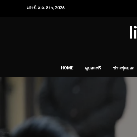
Skip
เสาร์. ส.ค. 8th, 2026
to
content
l
HOME
ดูบอลฟรี
ข่าวฟุตบอล