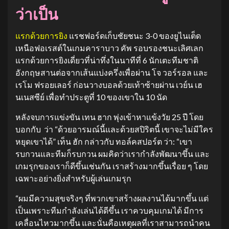
ว่าเป็น
แรกด้วยการยิง
แรชฟอร์ดเก็บชัยชนะ 3-0 ของยูไนเต็ด
เหนือฟอเรสต์ในเกมคาราบาว คัพ รอบรองชนะเลิศเลก
แรกด้วยการยิงเดี่ยวที่น่าทึ่งในนาทีที่ 6 นักเตะทีมชาติ
อังกฤษสานต่อจากเส้นแบ่งครึ่งเพื่อผ่าน โจ วอร์รอล และ
เรโม ฟรอยเลอร์ ก่อนวางบอลด้วยเท้าซ้ายผ่าน เวย์น เฮ
นเนสซีย์ เพื่อทำประตูที่ 10 ของเขาใน 10 นัด
หลังจบการแข่งขัน เทน ฮาก พุ่งเข้าหาแข้งวัย 25 ปี โดย
บอกกับ ว่า “ด้วยอารมณ์นี้และด้วยสปิริตนี้ เขาจะไม่มีใคร
หยุดเขาได้” เท็น ฮัก กล่าวกับ ทอล์คสปอร์ต ว่า: “เขา
รบกวนและทีมก็รบกวน ผมคิดว่าเรากำลังพัฒนาขึ้น และ
เกมรุกของเราก็ดีขึ้นเช่นกัน เราสร้างมากขึ้นเรื่อย ๆ โดย
เฉพาะอย่างยิ่งสำหรับผู้เล่นเกมรุก
“ผมมีความสุขจริงๆ ที่พวกเขาสร้างผลงานได้มากขึ้น แต่
เป็นเพราะทีมกำลังเล่นได้ดีขึ้น เราควบคุมเกมได้ มีการ
เคลื่อนไหวมากขึ้น และนั่นคือเหตุผลที่เราสามารถนำคน