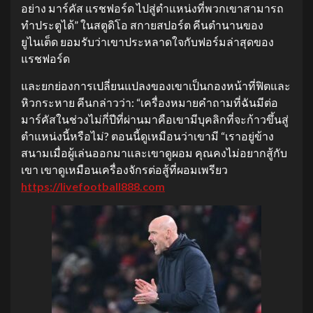
อย่าง มาร์คัส แรชฟอร์ด ไปสู่ตำแหน่งที่พวกเขาสามารถ
ทำประตูได้” ในสตูดิโอ สกายสปอร์ต คีนตำนานของ
ยูไนเต็ด ยอมรับว่าเขาประหลาดใจกับฟอร์มล่าสุดของ
แรชฟอร์ด
และยกย่องการเปลี่ยนแปลงของเขาเป็นกองหน้าที่ฟิตและ
หิวกระหาย คีนกล่าวว่า: “เครื่องหมายคำถามที่ฉันมีต่อ
มาร์คัสในช่วงไม่กี่ปีที่ผ่านมาคือเขามีบุคลิกที่จะก้าวขึ้นสู่
ตำแหน่งนี้หรือไม่? ตอนนี้ดูเหมือนว่าเขามี “เราอยู่ข้าง
สนามเมื่อผู้เล่นออกมาและเขาดูผอม คุณคงไม่อยากสู้กับ
เขา เขาดูเหมือนเครื่องจักรต่อสู้ที่ผอมเพรียว
https://livefootball888.com