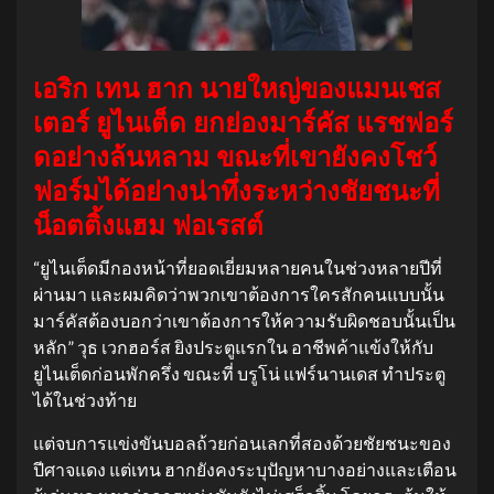
เอริก เทน ฮาก นายใหญ่ของแมนเชส
เตอร์ ยูไนเต็ด ยกย่องมาร์คัส แรชฟอร์
ดอย่างล้นหลาม ขณะที่เขายังคงโชว์
ฟอร์มได้อย่างน่าทึ่งระหว่างชัยชนะที่
น็อตติ้งแฮม ฟอเรสต์
“ยูไนเต็ดมีกองหน้าที่ยอดเยี่ยมหลายคนในช่วงหลายปีที่
ผ่านมา และผมคิดว่าพวกเขาต้องการใครสักคนแบบนั้น
มาร์คัสต้องบอกว่าเขาต้องการให้ความรับผิดชอบนั้นเป็น
หลัก” วุธ เวกฮอร์ส ยิงประตูแรกใน อาชีพค้าแข้งให้กับ
ยูไนเต็ดก่อนพักครึ่ง ขณะที่ บรูโน่ แฟร์นานเดส ทำประตู
ได้ในช่วงท้าย
แต่จบการแข่งขันบอลถ้วยก่อนเลกที่สองด้วยชัยชนะของ
ปีศาจแดง แต่เทน ฮากยังคงระบุปัญหาบางอย่างและเตือน