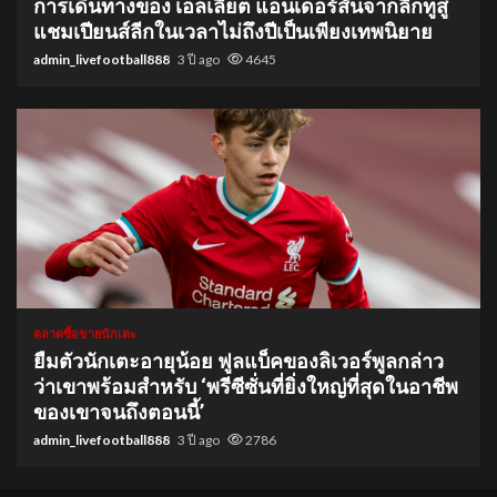
การเดินทางของ เอลเลียต แอนเดอร์สันจากลีกทูสู่
แชมเปียนส์ลีกในเวลาไม่ถึงปีเป็นเพียงเทพนิยาย
admin_livefootball888
3 ปี ago
4645
1 min read
ตลาดซื้อขายนักเตะ
ยืมตัวนักเตะอายุน้อย ฟูลแบ็คของลิเวอร์พูลกล่าว
ว่าเขาพร้อมสำหรับ ‘พรีซีซั่นที่ยิ่งใหญ่ที่สุดในอาชีพ
ของเขาจนถึงตอนนี้’
admin_livefootball888
3 ปี ago
2786