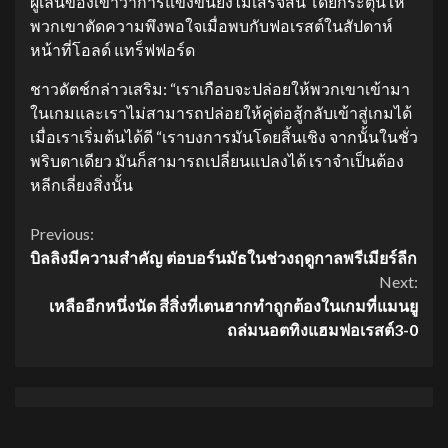
ผู้เล่นของเขาว่าการแข่งขันยังไม่เสร็จสิ้น โดยกระตุ้นให้
พวกเขาตัดความพึงพอใจเมื่อพบกับฟอเรสต์ในสัปดาห์
หน้าที่โอลด์ แทร็ฟฟอร์ด
ชาวดัตช์กล่าวเสริม: “เราเกือบจะปล่อยให้พวกเขาเข้ามา
ในเกมและเราไม่สามารถปล่อยให้คู่ต่อสู้กลับเข้าสู่เกมได้
เมื่อเราเริ่มต้นได้ดี “เราบงการมันโดยสิ้นเชิง จากนั้นในชั่ว
พริบตาเดียว มันก็สามารถเปลี่ยนแปลงได้ เราจำเป็นต้อง
หลีกเลี่ยงสิ่งนั้น
Continue
Previous:
บิลลิงมีความสำคัญ ต่อบอร์นมัธในช่วงฤดูกาลพรีเมียร์ลีก
Reading
Next:
เหลืออีกหนึ่งนัด สี่สิ่งที่เตนฮากทำถูกต้องในเกมที่แมนยู
ถล่มนอตทิงแฮมฟอเรสต์3-0