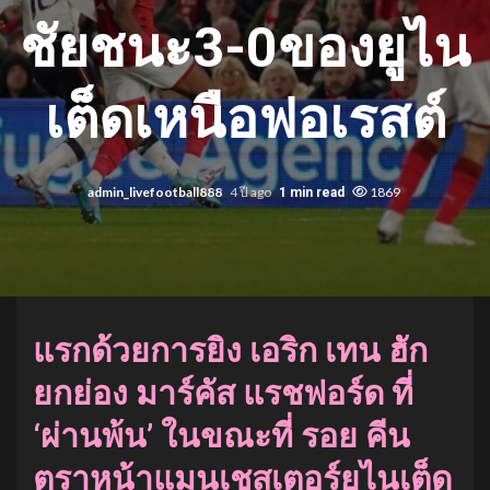
ชัยชนะ3-0ของยูไน
เต็ดเหนือฟอเรสต์
admin_livefootball888
4 ปี ago
1869
1 min read
แรกด้วยการยิง เอริก เทน ฮัก
ยกย่อง มาร์คัส แรชฟอร์ด ที่
‘ผ่านพ้น’ ในขณะที่ รอย คีน
ตราหน้าแมนเชสเตอร์ยูไนเต็ด