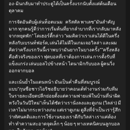
อง-มินกลับมาทำประตูได้เป็นครั้งแรกนับตั้งแต่ต้นเดือน
ตุลาคม
การจัดอันดับผู้เล่นท็อตแนม คริสตัล พาเลซ“มันสำคัญ
มาก ทุกคนรู้ดีว่าการเริ่มต้นที่ยากลำบากที่เรากลับมาหลัง
จากหยุดพัก” โดเฮอร์ตี้กล่าว “ผมคิดว่าเราเล่นได้ดีในครึ่ง
หลังกับเบรนท์ฟอร์ด, เล่นได้ไม่ดีในเกมเจอวิลล่า และผม
คิดว่าครึ่งแรกวันนี้เราพบว่ามันยากในบางครั้ง””ครึ่งหลัง
คือตัวจริงของเรา ฟุตบอลที่เราต้องการเล่น การตั้งรับที่
แข็งแกร่ง เล่นบอลไปข้างหน้า ไดนามิกกับบอล ผู้คนวิ่ง
ออกจากบอล
และเน้นย้ำในแดนหน้า มันเป็นค่ำคืนที่สมบูรณ์
แบบ”กุนซือชาวไอริชอธิบายว่าคอนเต้ทำงานร่วมกับทีม
ในรายละเอียดปลีกย่อยตั้งแต่ความพ่ายแพ้ในบ้านที่น่าผิด
หวังในวันปีใหม่”เห็นได้ชัดว่าเรานั่งลงและดูเกม (วิลล่า) มี
เวลาไม่มากระหว่างเกม แต่เราดูเกม ดูสิ่งที่จำเป็น เรารู้สึก
ว่าทัศนคติและการใช้งานของเราดีกับวิลล่า เราแค่ต้อง
ทำ ทำความสะอาดจุดเล็ก ๆ น้อย ๆ ทางเทคนิคบนลูกบอล