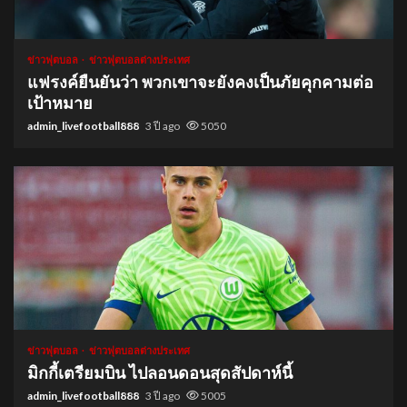
1 min read
ข่าวฟุตบอล
ข่าวฟุตบอลต่างประเทศ
แฟรงค์ยืนยันว่า พวกเขาจะยังคงเป็นภัยคุกคามต่อ
เป้าหมาย
admin_livefootball888
3 ปี ago
5050
1 min read
ข่าวฟุตบอล
ข่าวฟุตบอลต่างประเทศ
มิกกี้เตรียมบิน ไปลอนดอนสุดสัปดาห์นี้
admin_livefootball888
3 ปี ago
5005