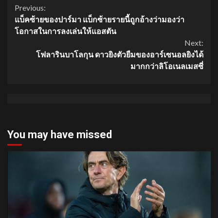
Continue
Previous:
แบ็คซ้ายของปาร์มา แบ็กซ้ายรายนี้ถูกอ้างว่ามองว่า
Reading
โอกาสในการลงเล่นให้แอสตัน
Next:
โฟลารินบาโลกุน ดาวยิงตัวยืมของอาร์เซนอลยิงได้
มากกว่าลิโอเนลเมสซี่
You may have missed