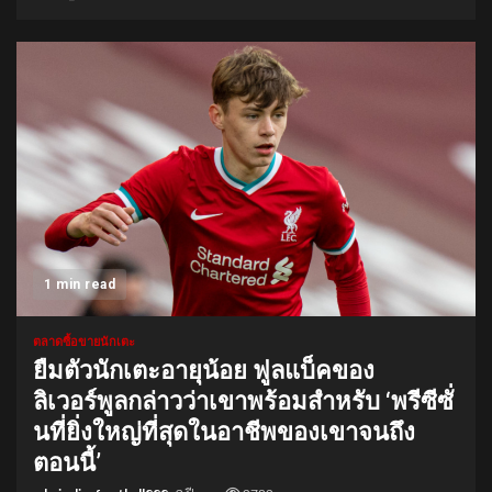
1 min read
ตลาดซื้อขายนักเตะ
ยืมตัวนักเตะอายุน้อย ฟูลแบ็คของ
ลิเวอร์พูลกล่าวว่าเขาพร้อมสำหรับ ‘พรีซีซั่
นที่ยิ่งใหญ่ที่สุดในอาชีพของเขาจนถึง
ตอนนี้’