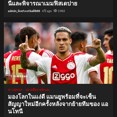
นีและพิจารณาเมมฟิสเดปาย
admin_livefootball888
4 ปี ago
1983
1 min read
ข่าวฟุตบอล
ตลาดซื้อขายนักเตะ
มองโลกในแง่ดี แมนยูพร้อมที่จะเซ็น
สัญญาใหม่อีกครั้งหลังจากย้ายทีมของ แอ
นโทนี