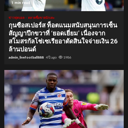
1 min read
ข่าวฟุตบอล
ตลาดซื้อขายนักเตะ
กุนซือสเปอร์ส ท็อตแนมสนับสนุนการเซ็น
สัญญาปีกขวาที่ ‘ยอดเยี่ยม’ เนื่องจาก
สโมสรกัลโช่เซเรียอาตัดสินใจจ่ายเงิน 26
ล้านปอนด์
admin_livefootball888
4 ปี ago
1986