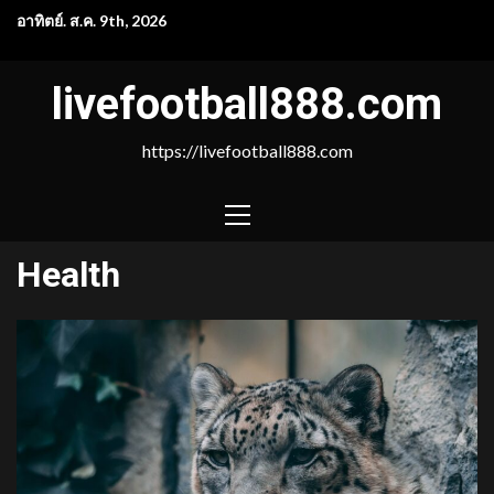
Skip
อาทิตย์. ส.ค. 9th, 2026
to
content
livefootball888.com
https://livefootball888.com
PRIMARY
MENU
Health